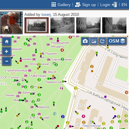
Gallery
Sign up
Login
EN
Added by
toserj
, 15 August 2010
2
2
2
2
OSM
2
4
2
2
2
2
3
2
2
2
3
4
3
3
2
2
3
4
2
2
2
2
2
6
2
2
3
2
2