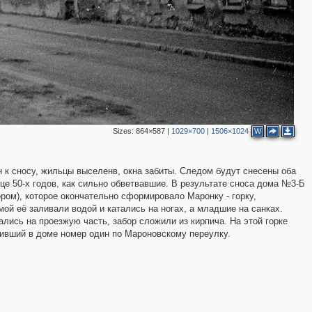
2
Sizes:
864×587
|
1029×700
|
1506×1024
W
 к сносу, жильцы выселенв, окна забиты. Следом будут снесены оба
це 50-х годов, как сильно обветвавшие. В результате сноса дома №3-Б
ром), которое окончательно сформировало Маронку - горку,
й её заливали водой и катались на ногах, а младшие на санках.
лись на проезжую часть, забор сложили из кирпича. На этой горке
ивший в доме номер один по Мароновскому переулку.