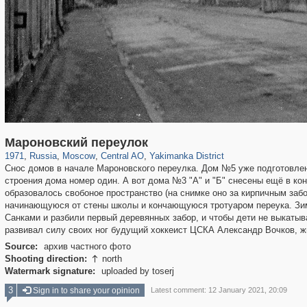
319,779
1,406,257
159,978
8,286
29,243
5,916
13,375
458
Мароновский переулок
1971
,
Russia
,
Moscow
,
Central AO
,
Yakimanka District
Снос домов в начале Мароновского переулка. Дом №5 уже подготовлен
строения дома номер один. А вот дома №3 "А" и "Б" снесены ещё в кон
образовалось свобоное пространство (на снимке оно за кирпичным забо
начинающуюся от стены школы и кончающуюся тротуаром переука. Зимо
Санками и разбили первый деревянных забор, и чтобы дети не выкатыва
развивал силу своих ног будущий хоккеист ЦСКА Александр Вочков, ж
Source:
архив частного фото
Shooting direction:
north

Watermark signature:
uploaded by toserj
3
Sign in to share your opinion
Latest comment: 12 January 2021, 20:09