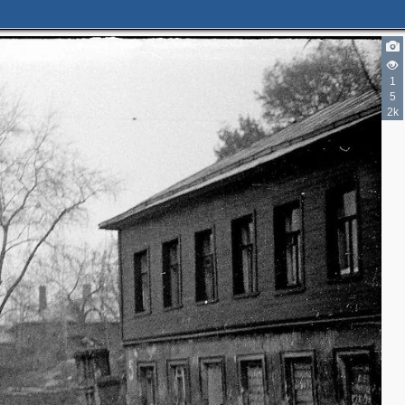
2
1
5
2k