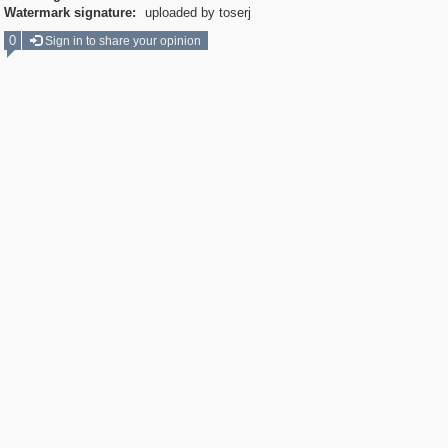
Watermark signature:
uploaded by toserj
0
Sign in to share your opinion