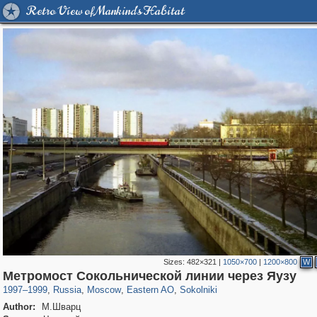
Retro View of Mankind's Habitat
Sizes:
482×321
|
1050×700
|
1200×800
W
319,861
1,406,871
8,286
20,939
29,248
306
5,623
49
Метромост Сокольнической линии через Яузу
1997
–
1999
,
Russia
,
Moscow
,
Eastern AO
,
Sokolniki
Author:
М.Шварц