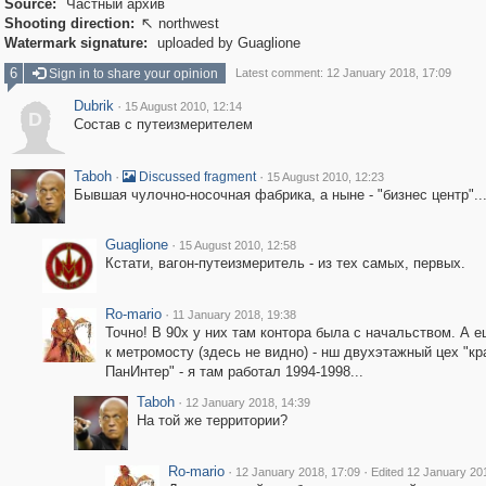
Source:
Частный архив
Shooting direction:
northwest

Watermark signature:
uploaded by Guaglione
6
Sign in to share your opinion
Latest comment: 12 January 2018, 17:09
Dubrik
·
15 August 2010, 12:14
D
Состав с путеизмерителем
Taboh
·
·
Discussed fragment
15 August 2010, 12:23
Бывшая чулочно-носочная фабрика, а ныне - "бизнес центр"..
Guaglione
·
15 August 2010, 12:58
Кстати, вагон-путеизмеритель - из тех самых, первых.
Ro-mario
·
11 January 2018, 19:38
Точно! В 90х у них там контора была с начальством. А 
к метромосту (здесь не видно) - нш двухэтажный цех "кр
ПанИнтер" - я там работал 1994-1998...
Taboh
·
12 January 2018, 14:39
На той же территории?
Ro-mario
·
·
12 January 2018, 17:09
Edited 12 January 20