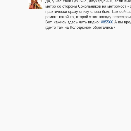
Да, у нас свой цех был, двухярусный, если вы
метро со стороны Сокольников на метромост - 
практически сразу снизу слева был. Там сейча
ремонт какой-то, второй этаж походу перестраи
Вот, кажись здесь чуть видно:
#85566
А вы вро
где-то там на Колодезном обретались?