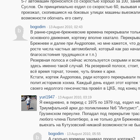
5-7 автомашин проносился со скоростью хорошо за 100, зан
Суслов. Он принципиально ездил со скоростью 60, вызывая н
проезжал, скопившиеся на боковых улицах машины выезжали
возможности обогнать его свиту.
bogodim
·
13 August 2010, 02:43
b
В ранне-средне-брежневские времена перекрывали тольк
основного движения, кортежу вполне хватало. Перекрыв
Брежневе и далее при Андропове, но мне кажется, что де
росте числа частных автомобилей, который как раз нача
благосостояния трудящихся и т.п.)
Резервная полоса и сейчас используется скорыми и вся
здесь именно такой случай. На резервной полосе, стоит,
всё время торчат, точнее, чуть ближе к арке.
Кстати, кортеж Андропова, ради которого перекрывали п
полит.историков хохма. Каждый день ездил этот кортеж 
своего недолгого генсечества провёл в ЦКБ, под конец п
yuri1947
·
13 August 2010, 03:19
Я ежедневно, в период с 1975 по 1979 год, ездил н
Триумфальной арки до поликлиники №6 "Интурист",
Грузинском переулке. Попадал под перекрытие трас
любого члена Политбюро, а не только для Брежнева
выехать на Кутузовский никакой возможности не был
bogodim
·
13 August 2010, 05:55
b
А сколько времени занимал проезд кортежа?