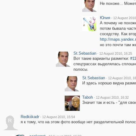
Не похоже... Может
Юлия
·
12 August 2010
А почему не похож
потом бывала част
соседству. Как вто
http://maps.yande
но это почти там ж
St.Sebastian
·
12 August 2010, 16:25
Вот такие варианты разметки:
#1
спецтрассах выделялась сплошно
полосы.
St.Sebastian
·
12 August 2010, 1
И здесь хорошо видна разме
Taboh
·
12 August 2010, 16:32
Значит так и есть - "для свои
Redkiikadr
·
12 August 2010, 15:54
R
я к тому, что на этом фото вообще нет разделительной полос