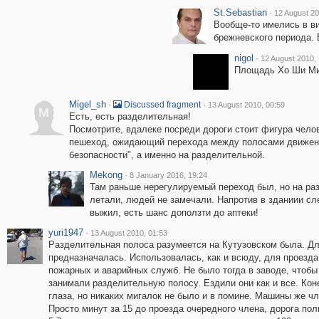
St.Sebastian
·
12 August 20
Вообще-то имелись в в
брежневского периода. 
nigol
·
12 August 2010,
Площадь Хо Ши Мин
Migel_sh
·
·
Discussed fragment
13 August 2010, 00:59
M
Есть, есть разделительная!
Посмотрите, вдалеке посреди дороги стоит фигура челов
пешеход, ожидающий перехода между полосами движения.
безопасности", а именно на разделительной.
Mekong
·
8 January 2016, 19:24
Там раньше нерегулируемый переход был, но на раз
летали, людей не замечали. Напротив в зданиии сле
выжил, есть шанс доползти до аптеки!
yuri1947
·
13 August 2010, 01:53
Разделительная полоса разумеется на Кутузовском была. Д
предназначалась. Использовалась, как и всюду, для проезд
пожарных и аварийных служб. Не было тогда в заводе, чтоб
занимали разделительную полосу. Ездили они как и все. Ко
глаза, но никаких мигалок не было и в помине. Машины же ч
Просто минут за 15 до проезда очередного члена, дорога по