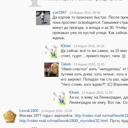
yuri1947
·
13 August 2010, 06:06
Да кортеж то проезжал быстро. После прое
пока проспект освободится. Гаишники стр
минут до проезда, а иногда и за 30. Чтобы
проезжал уже по пустой улице. Как сейча
ждешь.
Юлия
·
13 August 2010, 06:16
Да сейчас всё то же самое, за 15 ми
стоят, гудят....приветствуют, типа :)))
Taboh
·
13 August 2010, 11:20
"Имея счастье" жить "неподалеку" от
путями хоть днем, хоть ночью, хоть в
его закроют. Попадал так сто раз, едеш
"Чего стоим, кого ждем?!" (С) Впрочем,
Юлия
·
13 August 2010, 11:28
Хе-хе, я живу на Ленинградке, да
Ленинградке не езжу. Вот так. С
Lesnik1900
·
13 August 2010, 13:28
Москва 1977 года с вертолёта.
http://video.mail.ru/mail/lesnik
http://video.mail.ru/mail/lesnik1900/_myvideo/32.html
. Пусть буд