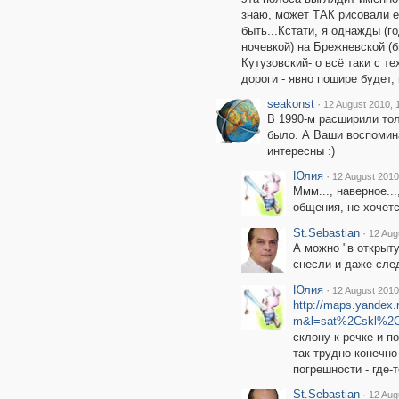
знаю, может ТАК рисовали 
быть...Кстати, я однажды (г
ночевкой) на Брежневской (б
Кутузовский- о всё таки с т
дороги - явно пошире будет, 
seakonst
·
12 August 2010, 
В 1990-м расширили то
было. А Ваши воспомин
интересны :)
Юлия
·
12 August 2010
Ммм..., наверное..
общения, не хочетс
St.Sebastian
·
12 Aug
А можно "в открыту
снесли и даже след
Юлия
·
12 August 2010
http://maps.yande
m&l=sat%2Cskl%2C
склону к речке и по
так трудно конечно
погрешности - где-
St.Sebastian
·
12 Aug