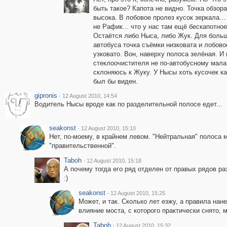
быть такое? Капота не видно. Точка обзор
высока. В лобовое пролез кусок зеркала...
не Рафик... что у нас там ещё бескапотно
Остаётся либо Ныса, либо Жук. Для боль
автобуса точка съёмки низковата и лобово
узковато. Вон, наверху полоса зелёная. И
стеклоочистителя не по-автобусному мала
склоняюсь к Жуку. У Нысы хоть кусочек ка
был бы виден.
gipronis
·
12 August 2010, 14:54
Водитель Нысы вроде как по разделительной полосе едет...
seakonst
·
12 August 2010, 15:10
Нет, по-моему, в крайнем левом. "Нейтральная" полоса 
"правительственной".
Taboh
·
12 August 2010, 15:18
А почему тогда его ряд отделен от правых рядов ра
:)
seakonst
·
12 August 2010, 15:25
Может, и так. Сколько лет езжу, а правила нан
влияние моста, с которого практически снято, 
Taboh
·
12 August 2010, 15:32