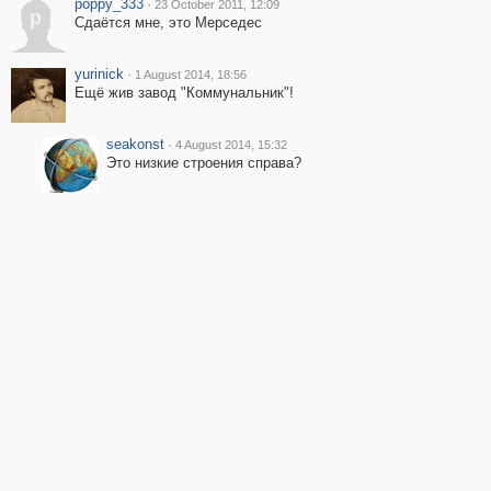
poppy_333
·
23 October 2011, 12:09
p
Сдаётся мне, это Мерседес
yurinick
·
1 August 2014, 18:56
Ещё жив завод "Коммунальник"!
seakonst
·
4 August 2014, 15:32
Это низкие строения справа?