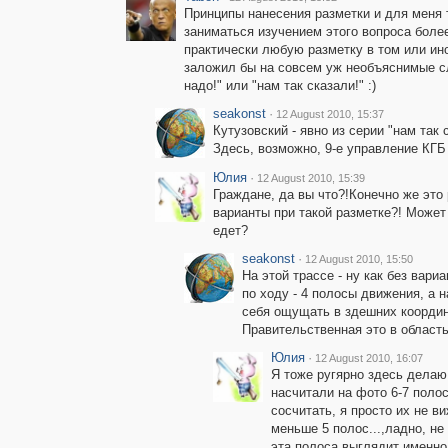
Принципы нанесения разметки и для меня т
заниматься изучением этого вопроса боле
практически любую разметку в том или ином
заложил бы на совсем уж необъяснимые с
надо!" или "нам так сказали!" :)
seakonst
·
12 August 2010, 15:37
Кутузовский - явно из серии "нам так 
Здесь, возможно, 9-е управление КГБ 
Юлия
·
12 August 2010, 15:39
Граждане, да вы что?!Конечно же это
варианты при такой разметке?! Может 
едет?
seakonst
·
12 August 2010, 15:50
На этой трассе - ну как без вари
по ходу - 4 полосы движения, а н
себя ощущать в здешних координа
Правительственная это в область
Юлия
·
12 August 2010, 16:07
Я тоже ругярно здесь делаю 
насчитали на фото 6-7 полос
сосчитать, я просто их не ви
меньше 5 полос...,ладно, не
эта полоса выглядит именно 