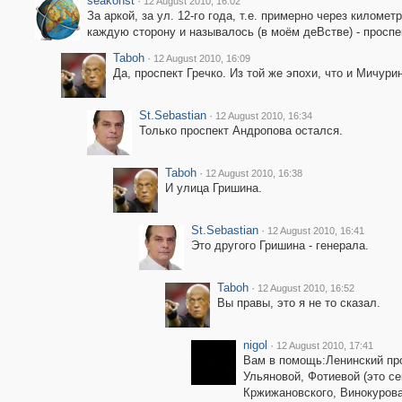
seakonst
·
12 August 2010, 16:02
За аркой, за ул. 12-го года, т.е. примерно через киломе
каждую сторону и называлось (в моём деВстве) - проспе
Taboh
·
12 August 2010, 16:09
Да, проспект Гречко. Из той же эпохи, что и Мичури
St.Sebastian
·
12 August 2010, 16:34
Только проспект Андропова остался.
Taboh
·
12 August 2010, 16:38
И улица Гришина.
St.Sebastian
·
12 August 2010, 16:41
Это другого Гришина - генерала.
Taboh
·
12 August 2010, 16:52
Вы правы, это я не то сказал.
nigol
·
12 August 2010, 17:41
Вам в помощь:Ленинский про
Ульяновой, Фотиевой (это с
Кржижановского, Винокурова