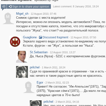
48
Sign in to share your opinion
Latest comment: 8 January 2016, 19:24
Migel_sh
·
12 August 2010, 07:46
M
Снимок сделан с места водителя!
Интересно, можно-ли опознать модель автомобиля? Пока, по
посадки и отсутствию капота, понятно, что это микроавтобус 
польского "Жука", что стоит? на разделительной полосе.
Guaglione
·
·
Discussed fragment
12 August 2010, 07:50
Зеркало заднего вида установлено по-видимому на полу
Кстати, фургон - не "Жук", а польская же "Ныса".
St.Sebastian
·
12 August 2010, 13:27
Да, Ныса (Nysa) - 521C с изотермическим фургоном.
prilchel
·
1 March 2011, 18:24
Судя по оранжевой краске в отражении - так и есть 
нас ничего в такие радостные цвета не красилось.
Egor
·
2 March 2011, 02:23
E
Привет! Не согласен: "Иж-Апельсин"(1971), "За
(1975), "Красная сёмга"(1971),... Да мало ли ещ
нарядных цветов в 70-е было!
prilchel
·
2 March 2011, 04:16
Нет, про это я, конечно, разумею. Но Что 