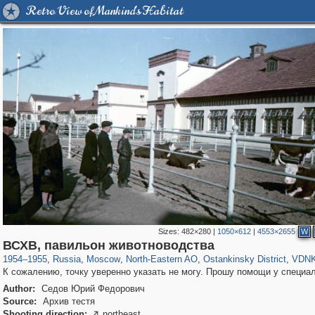
Retro View of Mankind's Habitat
Sizes:
482×280
|
1050×612
|
4553×2655
W
319,716
1,405,939
8,286
24,485
29,243
250
13,478
148
8,293
48
ВСХВ, павильон животноводства
1954
–
1955
,
Russia
,
Moscow
,
North-Eastern AO
,
Ostankinsky District
,
VDN
К сожалению, точку уверенно указать не могу. Прошу помощи у специа
Author:
Седов Юрий Федорович
Source:
Архив тестя
Shooting direction:
northeast