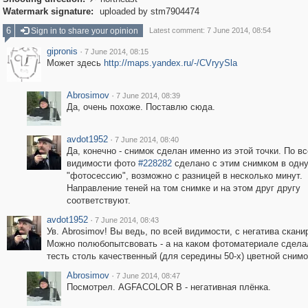

Watermark signature:
uploaded by stm7904474
6
Sign in to share your opinion
Latest comment: 7 June 2014, 08:54
gipronis
·
7 June 2014, 08:15
Может здесь
http://maps.yandex.ru/-/CVryySla
Abrosimov
·
7 June 2014, 08:39
Да, очень похоже. Поставлю сюда.
avdot1952
·
7 June 2014, 08:40
Да, конечно - снимок сделан именно из этой точки. По в
видимости фото
#228282
сделано с этим снимком в одн
"фотосессию", возможно с разницей в несколько минут.
Направление теней на том снимке и на этом друг другу
соответствуют.
avdot1952
·
7 June 2014, 08:43
Ув. Abrosimov! Вы ведь, по всей видимости, с негатива скани
Можно полюбопытсвовать - а на каком фотоматериале сдел
тесть столь качественный (для середины 50-х) цветной снимо
Abrosimov
·
7 June 2014, 08:47
Посмотрел. AGFACOLOR B - негативная плёнка.