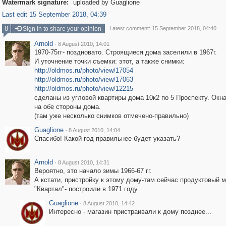
Watermark signature:
uploaded by Guaglione
Last edit 15 September 2018, 04:39
8
Sign in to share your opinion
Latest comment: 15 September 2018, 04:40
Arnold
·
8 August 2010, 14:01
1970-75гг- поздновато. Строящиеся дома заселили в 1967г.
И уточнение точки съемки: этот, а также снимки:
http://oldmos.ru/photo/view/17054
http://oldmos.ru/photo/view/17063
http://oldmos.ru/photo/view/12215
сделаны из угловой квартиры дома 10к2 по 5 Проспекту. Окн
на обе стороны дома.
(там уже несколько снимков отмечено-правильно)
Guaglione
·
8 August 2010, 14:04
Спасибо! Какой год правильнее будет указать?
Arnold
·
8 August 2010, 14:31
Вероятно, это начало зимы 1966-67 гг.
А кстати, пристройку к этому дому-там сейчас продуктовый м
"Квартал"- построили в 1971 году.
Guaglione
·
8 August 2010, 14:42
Интересно - магазин пристраивали к дому позднее...