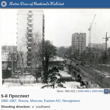
Retro View of Mankind's Habitat
Sizes:
482×322
|
1000×668
|
1000×668
W
319,780
1,406,450
8,286
20,925
29,243
306
499
2
5-й Проспект
1966
–
1967
,
Russia
,
Moscow
,
Eastern AO
,
Novogireevo
Shooting direction:
southwest
