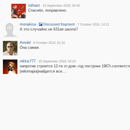
rothast
·
15 September 2018, 04:40
Спасибо, поправлено.
monakisa
·
·
Discussed fragment
7 October 2010, 14:12
m
А это случайно не 631ая школа?
Arnold
·
8 October 2010, 01:16
Она самая.
nikkis777
·
15 September 2018, 04:24
напротив строится 12-ти эт.дом-.год построки 1967г.соответс
(wikimapia)найдется все....