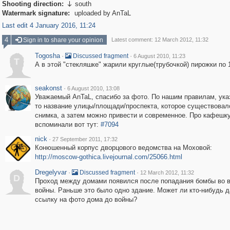
Shooting direction:
south

Watermark signature:
uploaded by AnTaL
Last edit 4 January 2016, 11:24
4
Sign in to share your opinion
Latest comment: 12 March 2012, 11:32
Togosha
·
·
Discussed fragment
6 August 2010, 11:23
T
А в этой "стекляшке" жарили круглые(трубочкой) пирожки по 1
seakonst
·
6 August 2010, 13:08
Уважаемый AnTaL, спасибо за фото. По нашим правилам, ука
то название улицы/площади/проспекта, которое существовал
снимка, а затем можно привести и современное. Про кафешк
вспоминали вот тут:
#7094
nick
·
27 September 2011, 17:32
Конюшенный корпус дворцового ведомства на Моховой:
http://moscow-gothica.livejournal.com/25066.html
Dregelyvar
·
·
Discussed fragment
12 March 2012, 11:32
D
Проход между домами появился после попадания бомбы во 
войны. Раньше это было одно здание. Может ли кто-нибудь д
ссылку на фото дома до войны?