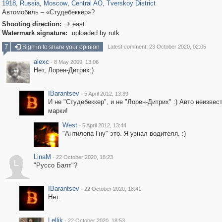
1918
,
Russia
,
Moscow
,
Central AO
,
Tverskoy District
Автомобиль – «Студебеккер»?
Shooting direction:
east

Watermark signature:
uploaded by rutk
7
Sign in to share your opinion
Latest comment: 23 October 2020, 02:05
alexc
·
8 May 2009, 13:06
Нет, Лорен-Дитрих:)
IBarantsev
·
5 April 2012, 13:39
И не "Студебеккер", и не "Лорен-Дитрих" :) Авто неизвес
марки!
West
·
5 April 2012, 13:44
"Антилопа Гну" это. Я узнал водителя. :)
LinaM
·
22 October 2020, 18:23
L
"Руссо Балт"?
IBarantsev
·
22 October 2020, 18:41
Нет.
Lellik
·
22 October 2020, 18:53