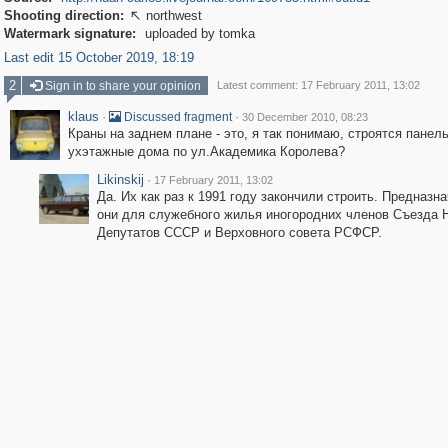
Shooting direction:
northwest

Watermark signature:
uploaded by tomka
Last edit 15 October 2019, 18:19
2
Sign in to share your opinion
Latest comment: 17 February 2011, 13:02
klaus
·
·
Discussed fragment
30 December 2010, 08:23
Краны на заднем плане - это, я так понимаю, строятся панел
ухэтажные дома по ул.Академика Королева?
Likinskij
·
17 February 2011, 13:02
Да. Их как раз к 1991 году закончили строить. Предназн
они для служебного жилья иногородних членов Съезда 
Депутатов СССР и Верховного совета РСФСР.