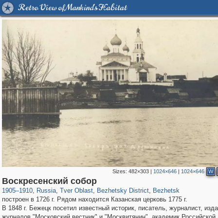
Retro View of Mankind's Habitat
Sizes:
482×303
|
1024×646
|
1024×646
W
22,593
1,406,840
544
29,243
272
15
141
13
Воскресенский собор
1905
–
1910
,
Russia
,
Tver Oblast
,
Bezhetsky District
,
Bezhetsk
построен в 1726 г. Рядом находится Казанская церковь 1775 г.
В 1848 г. Бежецк посетил известный историк, писатель, журналист, изд
журналов "Московский вестник" и "Москвитянин", академик Российской