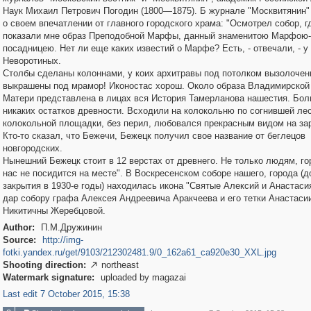
Наук Михаил Петрович Погодин (1800—1875). Б журнале "Москвитянин"
о своем впечатлении от главного городского храма: "Осмотрел собор, г
показали мне образ Преподобной Марфы, данный знаменитою Марфою-
посадницею. Нет ли еще каких известий о Марфе? Есть, - отвечали, - у
Неворотиных.
Столбы сделаны колоннами, у коих архитравы под потолком вызолочен
выкрашены под мрамор! Иконостас хорош. Около образа Владимирской
Матери представлена в лицах вся История Тамерланова нашестия. Бол
никаких остатков древности. Всходили на колокольню по согнившей лес
колокольной площадки, без перил, любовался прекрасным видом на за
Кто-то сказал, что Бежечи, Бежецк получил свое название от беглецов
новгородских.
Нынешний Бежецк стоит в 12 верстах от древнего. Не только людям, го
нас не посидится на месте". В Воскресенском соборе нашего, города (д
закрытия в 1930-е го­ды) находилась икона "Святые Алексий и Анастаси
дар собору графа Алексея Андреевича Аракчеева и его тетки Анастаси
Никитичны Жеребцовой.
Author:
П.М.Дружинин
Source:
http://img-
fotki.yandex.ru/get/9103/212302481.9/0_162a61_ca920e30_XXL.jpg
Shooting direction:
northeast

Watermark signature:
uploaded by magazai
Last edit 7 October 2015, 15:38