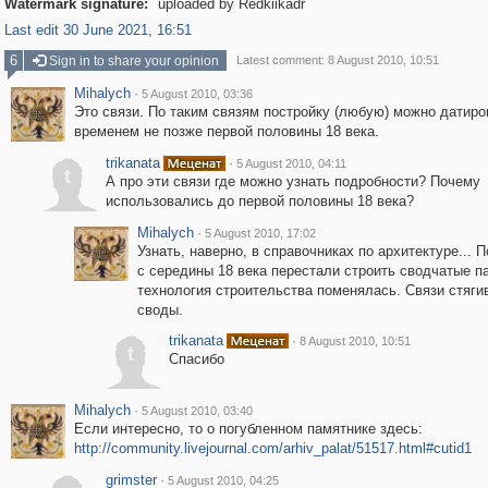
Watermark signature:
uploaded by Redkiikadr
Last edit 30 June 2021, 16:51
6
Sign in to share your opinion
Latest comment: 8 August 2010, 10:51
Mihalych
·
5 August 2010, 03:36
Это связи. По таким связям постройку (любую) можно датиро
временем не позже первой половины 18 века.
trikanata
·
5 August 2010, 04:11
t
А про эти связи где можно узнать подробности? Почему
использовались до первой половины 18 века?
Mihalych
·
5 August 2010, 17:02
Узнать, наверно, в справочниках по архитектуре... 
с середины 18 века перестали строить сводчатые п
технология строительства поменялась. Связи стяги
своды.
trikanata
·
8 August 2010, 10:51
t
Спасибо
Mihalych
·
5 August 2010, 03:40
Если интересно, то о погубленном памятнике здесь:
http://community.livejournal.com/arhiv_palat/51517.html#cutid1
grimster
·
5 August 2010, 04:25