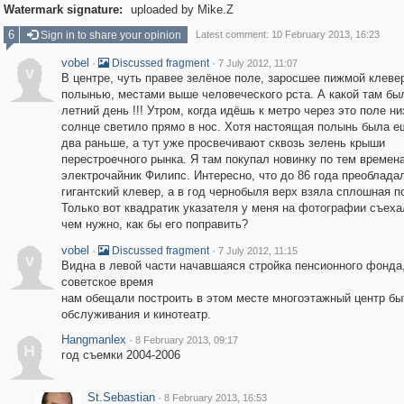
Watermark signature:
uploaded by Mike.Z
6
Sign in to share your opinion
Latest comment: 10 February 2013, 16:23
vobel
·
·
Discussed fragment
7 July 2012, 11:07
v
В центре, чуть правее зелёное поле, заросшее пижмой клеве
полынью, местами выше человеческого рста. А какой там бы
летний день !!! Утром, когда идёшь к метро через это поле ни
солнце светило прямо в нос. Хотя настоящая полынь была е
два раньше, а тут уже просвечивают сквозь зелень крыши
перестроечного рынка. Я там покупал новинку по тем времена
электрочайник Филипс. Интересно, что до 86 года преоблада
гигантский клевер, а в год чернобыля верх взяла сплошная п
Только вот квадратик указателя у меня на фотографии съеха
чем нужно, как бы его поправить?
vobel
·
·
Discussed fragment
7 July 2012, 11:15
v
Видна в левой части начавшаяся стройка пенсионного фонда,
советское время
нам обещали построить в этом месте многоэтажный центр бы
обслуживания и кинотеатр.
Hangmanlex
·
8 February 2013, 09:17
H
год съемки 2004-2006
St.Sebastian
·
8 February 2013, 16:53