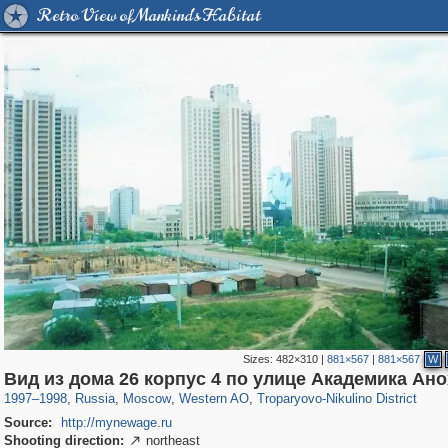
Retro View of Mankind's Habitat
Sizes:
482×310
|
881×567
|
881×567
W
319,882
1,407,406
8,286
27,131
29,248
310
2,259
7
Вид из дома 26 корпус 4 по улице Академика Ан
1997
–
1998
,
Russia
,
Moscow
,
Western AO
,
Troparyovo-Nikulino District
Source:
http://mynewage.ru
Shooting direction:
northeast
