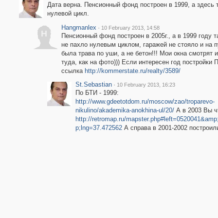
Дата верна. Пенсионный фонд построен в 1999, а здесь 
нулевой цикл.
Hangmanlex
·
10 February 2013, 14:58
H
Пенсионный фонд построен в 2005г., а в 1999 году 
не пахло нулевым циклом, гаражей не стояло и на 
была трава по уши, а не бетон!!! Мои окна смотрят 
туда, как на фото))) Если интересен год постройки 
ссылка
http://kommerstate.ru/realty/3589/
St.Sebastian
·
10 February 2013, 16:23
По БТИ - 1999:
http://www.gdeetotdom.ru/moscow/zao/troparevo-
nikulino/akademika-anokhina-ul/20/
А в 2003 Вы ч
http://retromap.ru/mapster.php#left=0520041&
p;lng=37.472562
А справа в 2001-2002 построил