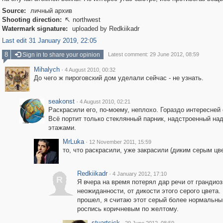
Source:
личный архив
Shooting direction:
northwest

Watermark signature:
uploaded by Redkiikadr
Last edit 31 January 2019, 22:05
8
Sign in to share your opinion
Latest comment: 29 June 2012, 08:59
Mihalych
·
4 August 2010, 00:32
До чего ж пироговский дом уделали сейчас - не узнать.
seakonst
·
4 August 2010, 02:21
Раскрасили его, по-моему, неплохо. Гораздо интересней 
Всё портит только стеклянный парник, надстроенный на
этажами.
MrLuka
·
12 November 2011, 15:59
то, что раскрасили, уже закрасили (диким серым цве
Redkiikadr
·
4 January 2012, 17:10
R
Я вчера на время потерял дар речи от грандио
неожиданности, от дикости этого серого цвета.
прошел, я считаю этот серый более нормальны
роспись коричневым по желтому.
stuartsick
·