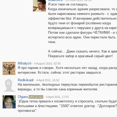
29 June 2012, 08:59
Я все таки не соглашусь.
Когда изначально здание разрисовали, то
были нарисованы немного размыто - с эда
эффектом blur. И вечерами действительно
будто тени от фонарей (особенно когда
возвращаешься с пирушки у друга на каретно
Потом они сделали фигуры ЧЕТКИМИ - и 
испортило всю идею. Они перестали быть 
тени.
А сейчас... Даже сказать нечего. Как в арм
Покрасьте забор в красивый серый цвет!
Mihalych
·
4 August 2010, 02:50
Я про парник и говорю. Хотя несколько лет назад, когда рас
интереснее. Кстати, сейчас этот ресторан закрылся.
Redkiikadr
·
4 April 2011, 16:52
R
На маленьких, безлюдных переулках переизбыток ресторанов
веранды, а то бы совсем хана коренным жителям.
Olgara
·
4 April 2011, 17:07
:)Одна тетка пришла к косметологу и спросила, сколько будет
большими и блестящими. "1500"-ответил доктор. -"Долларов?"
противогаз".