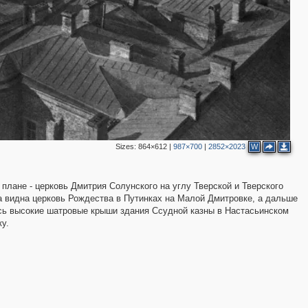
3
2
2
2
3
Sizes:
864×612
|
987×700
|
2852×2023
W
3
6
3
лане - церковь Дмитрия Солунского на углу Тверской и Тверского
4
ра видна церковь Рождества в Путинках на Малой Дмитровке, а дальше
3
лись высокие шатровые крыши здания Ссудной казны в Настасьинском
2
3
ку.
3
7
3
2