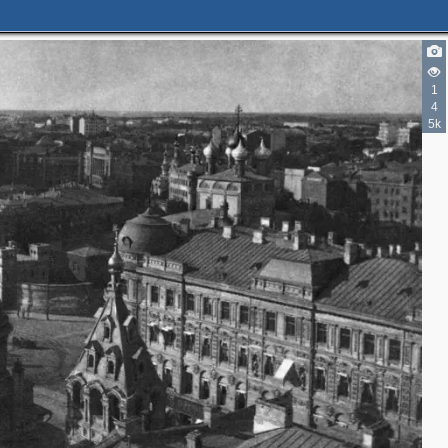
4
2
1
4
5k
3
7
2
7
2
4
4