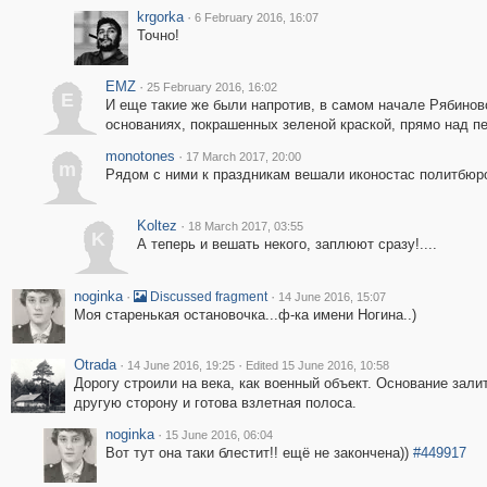
krgorka
·
6 February 2016, 16:07
Точно!
EMZ
·
25 February 2016, 16:02
E
И еще такие же были напротив, в самом начале Рябинов
основаниях, покрашенных зеленой краской, прямо над пе
monotones
·
17 March 2017, 20:00
m
Рядом с ними к праздникам вешали иконостас политбюр
Koltez
·
18 March 2017, 03:55
K
А теперь и вешать некого, заплюют сразу!....
noginka
·
·
Discussed fragment
14 June 2016, 15:07
Моя старенькая остановочка...ф-ка имени Ногина..)
Otrada
·
·
14 June 2016, 19:25
Edited 15 June 2016, 10:58
Дорогу строили на века, как военный объект. Основание зали
другую сторону и готова взлетная полоса.
noginka
·
15 June 2016, 06:04
Вот тут она таки блестит!! ещё не закончена))
#449917