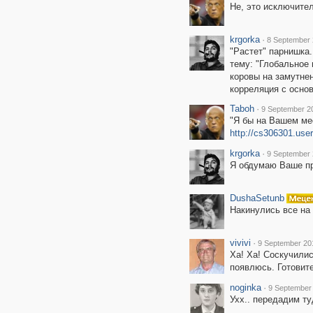
Не, это исключител
krgorka
·
8 September 
"Растет" парнишка
тему: "Глобальное
коровы на замутне
корреляция с осно
Taboh
·
9 September 2
"Я бы на Вашем мес
http://cs306301.us
krgorka
·
9 September 
Я обдумаю Ваше п
DushaSetunb
Накинулись все на 
vivivi
·
9 September 201
Ха! Ха! Соскучилис
появлюсь. Готовит
noginka
·
9 September 
Ухх.. передадим туд