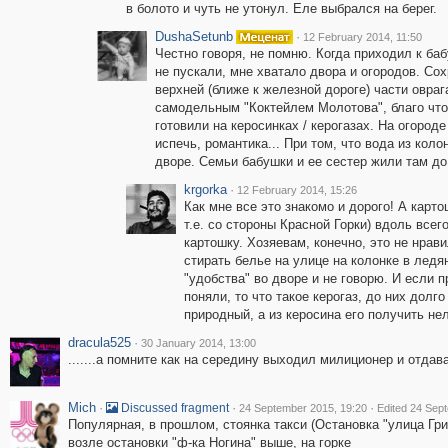
в болото и чуть не утонул. Еле выбрался на берег.
DushaSetunb
·
12 February 2014, 11:50
Честно говоря, не помню. Когда приходил к баб
не пускали, мне хватало двора и огородов. Со
верхней (ближе к железной дороге) части овра
самодельным "Коктейлем Молотова", благо что 
готовили на керосинках / керогазах. На огород
испечь, романтика... При том, что вода из коло
дворе. Семьи бабушки и ее сестер жили там до
krgorka
·
12 February 2014, 15:26
Как мне все это знакомо и дорого! А карто
т.е. со стороны Красной Горки) вдоль всег
картошку. Хозяевам, конечно, это не нрав
стирать белье на улице на колонке в лед
"удобства" во дворе и не говорю. И если п
поняли, то что такое керогаз, до них долго
природный, а из керосина его получить нел
dracula525
·
30 January 2014, 13:00
.......а помните как на середину выходил милиционер и отда
Mich
·
·
·
Discussed fragment
24 September 2015, 19:20
Edited 24 Sep
Популярная, в прошлом, стоянка такси (Остановка "улица Гри
возле остановки "ф-ка Ногина" выше, на горке