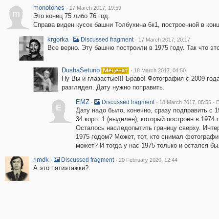
monotones
·
17 March 2017, 19:59
m
Это конец 75 либо 76 год.
Справа виден кусок башни Толбухина 6к1, построенной в конц
krgorka
·
·
Discussed fragment
17 March 2017, 20:17
Все верно. Эту башню построили в 1975 году. Так что эт
DushaSetunb
·
18 March 2017, 04:50
Ну Вы и глазастые!!! Браво! Фотография с 2009 года
разглядел. Дату нужно поправить.
EMZ
·
·
·
Discussed fragment
18 March 2017, 05:55
E
E
Дату надо было, конечно, сразу подправить с 
34 корп. 1 (выделен), который построен в 1974 
Осталось наследопытить границу сверху. Инте
1975 годом? Может, тот, кто снимал фотографи
может? И тогда у нас 1975 только и остался бы
rimdk
·
·
Discussed fragment
20 February 2020, 12:44
А это пятиэтажки?.