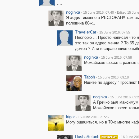
....
noginka
·
·
15 June 2016, 07:40
Edited 15 June
Я ходил именно в РЕСТОРАН!! там выв
половина 80-х..
ТrаvеIеrCar
·
15 June 2016, 07:55
Неспорю ... Просто написал что н
это так он адрес менял ? То 65 д
домов ? Или в справочнике ошиб
noginka
·
15 June 2016, 07:58
Можайское шоссе в разные в
Taboh
·
15 June 2016, 09:18
Ищите по адресу "Проспект М
noginka
·
15 June 2016, 09:
А Гречко был максимум 
Можайское шоссе тольк
kigor
·
15 June 2016, 21:26
Могу ошибиться, но в 70-х многие каф
DushaSetunb
·
16 June 201