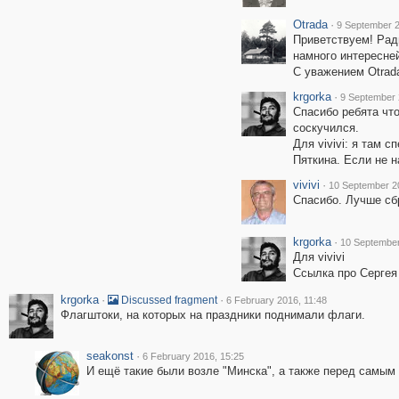
Otrada
·
9 September 2
Приветствуем! Рад
намного интересне
С уважением Otrad
krgorka
·
9 September 
Спасибо ребята что
соскучился.
Для vivivi: я там 
Пяткина. Если не н
vivivi
·
10 September 2
Спасибо. Лучше сбр
krgorka
·
10 September
Для vivivi
Ссылка про Сергея
krgorka
·
·
Discussed fragment
6 February 2016, 11:48
Флагштоки, на которых на праздники поднимали флаги.
seakonst
·
6 February 2016, 15:25
И ещё такие были возле "Минска", а также перед самым