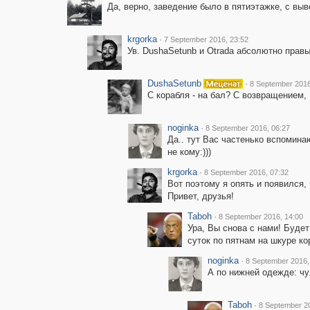
Да, верно, заведение было в пятиэтажке, с выв
krgorka
·
7 September 2016, 23:52
Ув. DushaSetunb и Otrada абсолютно правы
DushaSetunb
·
8 September 2016
С корабля - на бал? С возвращением,
noginka
·
8 September 2016, 06:27
Да.. тут Вас частенько вспомина
не кому:)))
krgorka
·
8 September 2016, 07:32
Вот поэтому я опять и появился, 
Привет, друзья!
Taboh
·
8 September 2016, 14:00
Ура, Вы снова с нами! Будет
суток по пятнам на шкуре ко
noginka
·
8 September 2016,
А по нижней одежде: чу
Taboh
·
8 September 2