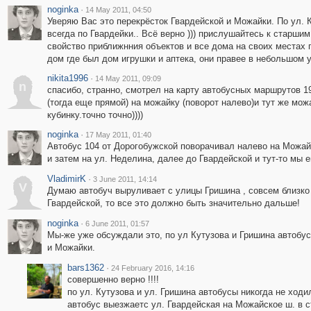
noginka
·
14 May 2011, 04:50
Уверяю Вас это перекрёсток Гвардейской и Можайки. По ул. 
всегда по Гвардейки.. Всё верно ))) прислушайтесь к старши
свойство приближнния объектов и все дома на своих местах п
дом где был дом игрушки и аптека, они правее в небольшом 
nikita1996
·
14 May 2011, 09:09
n
спасибо, странно, смотрел на карту автобусных маршрутов 19
(тогда еще прямой) на можайку (поворот налево)и тут же мо
кубинку.точно точно))))
noginka
·
17 May 2011, 01:40
Автобус 104 от Дорогобужской поворачивал налево на Можайк
и затем на ул. Неделина, далее до Гвардейской и тут-то мы е
VladimirK
·
3 June 2011, 14:14
V
Думаю автобуч выруливает с улицы Гришина , совсем близко 
Гвардейской, то все это должно быть значительно дальше!
noginka
·
6 June 2011, 01:57
Мы-же уже обсуждали это, по ул Кутузова и Гришина автобу
и Можайки.
bars1362
·
24 February 2016, 14:16
совершенно верно !!!!
по ул. Кутузова и ул. Гришина автобусы никогда не ходи
автобус выезжаетс ул. Гвардейская на Можайское ш. в с