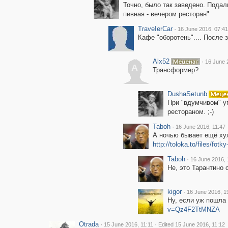
Точно, было так заведено. Пода
пивная - вечером ресторан"
ТrаvеIеrCar
·
16 June 2016, 07:41
Кафе "оборотень".... После 
Alx52
·
16 June 
A
Трансформер?
DushaSetunb
При "вдумчивом" у
рестораном. ;-)
Taboh
·
16 June 2016, 11:47
А ночью бывает ещё хуж
http://toloka.to/files/fot
Taboh
·
16 June 2016, 
Не, это Тарантино 
kigor
·
16 June 2016, 1
Ну, если уж пошла 
v=Qz4F2TtMNZA
Otrada
·
·
15 June 2016, 11:11
Edited 15 June 2016, 11:12