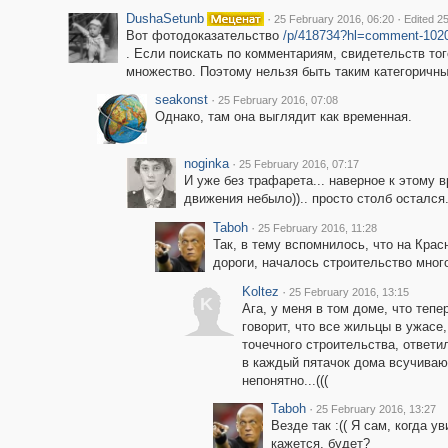
DushaSetunb
·
·
25 February 2016, 06:20
Edited 2
Вот фотодоказательство
/p/418734?hl=comment-102
. Если поискать по комментариям, свидетельств то
множество. Поэтому нельзя быть таким категоричн
seakonst
·
25 February 2016, 07:08
Однако, там она выглядит как временная.
noginka
·
25 February 2016, 07:17
И уже без трафарета... наверное к этому 
движения небыло)).. просто столб остался
Taboh
·
25 February 2016, 11:28
Так, в тему вспомнилось, что на Крас
дороги, началось строительство мног
Koltez
·
25 February 2016, 13:15
K
Ага, у меня в том доме, что тепе
говорит, что все жильцы в ужасе
точечного строительства, ответил
в каждый пятачок дома всучивают
непонятно...(((
Taboh
·
25 February 2016, 13:27
Везде так :(( Я сам, когда 
кажется, будет?