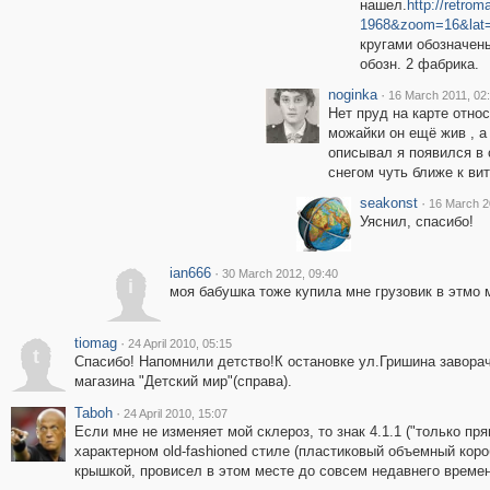
нашел.
http://retro
1968&zoom=16&lat=
кругами обозначен
обозн. 2 фабрика.
noginka
·
16 March 2011, 02
Нет пруд на карте отно
можайки он ещё жив , а
описывал я появился в 
снегом чуть ближе к вит
seakonst
·
16 March 2
Уяснил, спасибо!
ian666
·
30 March 2012, 09:40
i
моя бабушка тоже купила мне грузовик в этмо 
tiomag
·
24 April 2010, 05:15
t
Спасибо! Напомнили детство!К остановке ул.Гришина завора
магазина "Детский мир"(справа).
Taboh
·
24 April 2010, 15:07
Если мне не изменяет мой склероз, то знак 4.1.1 ("только пря
характерном old-fashioned стиле (пластиковый объемный к
крышкой, провисел в этом месте до совсем недавнего времен