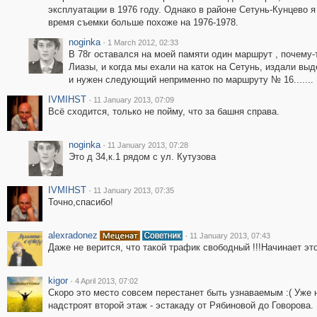
эксплуатации в 1976 году. Однако в районе Сетунь-Кунцево 
время съемки больше похоже на 1976-1978.
noginka
·
1 March 2012, 02:33
В 78г оставался на моей памяти один маршрут , почему
Лиазы, и когда мы ехали на каток на Сетунь, издали вы
и нужен следующий неприменно по маршруту № 16.......
IVMIHST
·
11 January 2013, 07:09
Всё сходится, только не пойму, что за башня справа.
noginka
·
11 January 2013, 07:28
Это д 34,к.1 рядом с ул. Кутузова
IVMIHST
·
11 January 2013, 07:35
Точно,спасибо!
alexradonez
·
11 January 2013, 07:43
Даже не верится, что такой трафик свободный !!!Начинает эт
kigor
·
4 April 2013, 07:02
Cкоро это место совсем перестанет быть узнаваемым :( Уже
надстроят второй этаж - эстакаду от Рябиновой до Говорова.