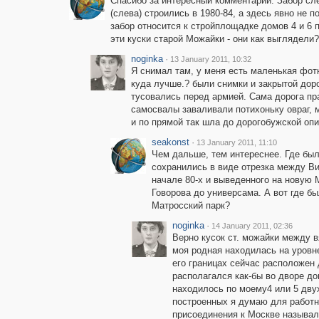
Спасибо за интересный комментарий. Забор сл
(слева) строились в 1980-84, а здесь явно не 
забор относится к стройплощадке домов 4 и 6 п
эти куски старой Можайки - они как выглядел
noginka
·
13 January 2011, 10:32
Я снимал там, у меня есть маленькая фот
куда лучше.? были снимки и закрытой доро
тусовались перед армией. Сама дорога пр
самосвалы заваливали потихоньку овраг, м
и по прямой так шла до дорогобужской опи
seakonst
·
13 January 2011, 11:10
Чем дальше, тем интереснее. Где была
сохранились в виде отрезка между Ви
начале 80-х и выведенного на новую 
Говорова до универсама. А вот где бы
Матросский парк?
noginka
·
14 January 2011, 02:36
Верно кусок ст. можайки между в
моя родная находилась на уровн
его границах сейчас расположен д
располагался как-бы во дворе до
находилось по моему4 или 5 дву
построенных я думаю для работни
присоединения к Москве называл