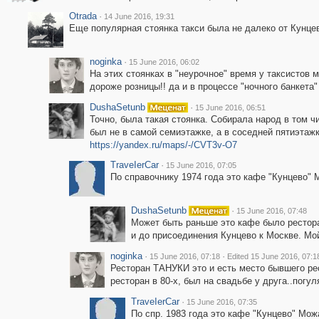
Otrada
·
14 June 2016, 19:31
Еще популярная стоянка такси была не далеко от Кунцев
noginka
·
15 June 2016, 06:02
На этих стоянках в "неурочное" время у таксистов 
дороже розницы!! да и в процессе "ночного банкета"
DushaSetunb
·
15 June 2016, 06:51
Точно, была такая стоянка. Собирала народ в том ч
был не в самой семиэтажке, а в соседней пятиэтажк
https://yandex.ru/maps/-/CVT3v-O7
ТrаvеIеrCar
·
15 June 2016, 07:05
По справочнику 1974 года это кафе "Кунцево" М
DushaSetunb
·
15 June 2016, 07:48
Может быть раньше это кафе было рестора
и до присоединения Кунцево к Москве. Мой
noginka
·
·
15 June 2016, 07:18
Edited 15 June 2016, 07:1
Ресторан ТАНУКИ это и есть место бывшего р
ресторан в 80-х, был на свадьбе у друга..погул
ТrаvеIеrCar
·
15 June 2016, 07:35
По спр. 1983 года это кафе "Кунцево" Можа