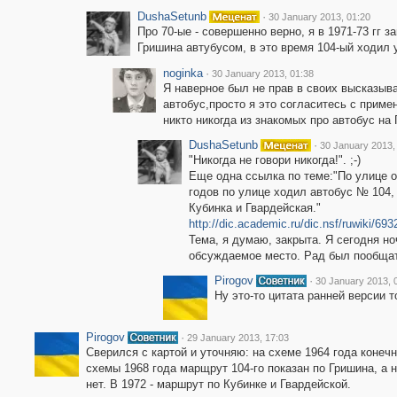
DushaSetunb
·
30 January 2013, 01:20
Про 70-ые - совершенно верно, я в 1971-73 гг 
Гришина автубусом, в это время 104-ый ходил 
noginka
·
30 January 2013, 01:38
Я наверное был не прав в своих высказыва
автобус,просто я это согласитесь с приме
никто никогда из знакомых про автобус на
DushaSetunb
·
30 January 2013,
"Никогда не говори никогда!". ;-)
Еще одна ссылка по теме:"По улице о
годов по улице ходил автобус № 104,
Кубинка и Гвардейская."
http://dic.academic.ru/dic.nsf/ruwiki/693
Тема, я думаю, закрыта. Я сегодня н
обсуждаемое место. Рад был пообща
Pirogov
·
30 January 2013, 
Ну это-то цитата ранней версии т
Pirogov
·
29 January 2013, 17:03
Сверился с картой и уточняю: на схеме 1964 года конечн
схемы 1968 года марщрут 104-го показан по Гришина, а н
нет. В 1972 - маршрут по Кубинке и Гвардейской.