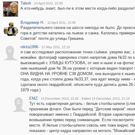
Taboh
·
24 April 2010, 15:09
А кто-нибудь знает, был-ли в этом месте когда-либо раздели
Владимир Н.
·
10 April 2011, 15:45
Разделительного газона на шоссе никогда не было. До прокл
гора в детстве катались на лыжах и санка. Катились пример
Советов" почти до улицы Гришина.
nikita1996
·
12 May 2011, 12:16
n
я сам исследовал расположение точки съёмки. уверяю вас, с
можайки. фотограф наверняка стоял напротив дома №32 по м
выезжающий с УЛИЦЫ КУТУЗОВА, от нее и ныне и на фотке н
ним нынешний дом № 38,на уровне с которым виден повор
ОНА ВИДНА НА УРОВНЕ С38 ДОМОМ, она выходила к нынешнем
года, когда уже стояли дома №33,37, она идет между ними - 
сделана около гвардейской, объясните куда делись дома 26-3
1979 года:)
EMZ
·
·
14 December 2013, 21:02
Edited 14 December 2013, 21:19
E
Тут есть характерная деталь - белые столбы-шпили (сле
празникам флаги. Они были перед "Детским миром" около
поворачивает именно с Гвардейской. Вторая характерная
возвышении прямо перед снимающим. Если посмотрит
месте. И белые столбы-шпили сквозь нее тоже видно. Н
показано - центр кадра направлен на мотель "Можайский