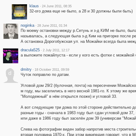
klaus
·
24 June 2011, 08:35
32-ого дома еще не было, а 28 и 30 должны были быть)
noginka
·
28 June 2011, 01:34
По моему остановки между р.Сетунь и з-д КИМ не было, была
называлась, а следующая была з-д Ким на пригорке после реч
А остановка Дорогобужская ул. на Можайки всегда была межд
dracula525
·
2 July 2011, 12:17
а выложите пожайлуста - если у кого есть фотки с можайкой
dmitry
·
18 October 2011, 09:59
d
Чуток поправлю по датам.
Угловой дом 29/2 (булочная, почта) на пересечении Можайск
м году, мы заселились в него весной 1981-го. К этому же вр
"Молодежный" в нём открылся позже) и угловой 33.
А вот следующие три дома по этой стороне действительно д
разные годы - сначала в 1983 году был сдан угловой дом 37,
или даже в 1986 году был заселён дом 39 (универсам "Можай
Слева на фотографии виден забор напротив места строительс
вторая половина 1970-х. При этом википедия говорит, что в