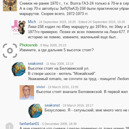
Снимок не ранее 1970 г., т.к. Волга ГАЗ-24 только в 70-м в с
А в сер.70-х автобусы ЗиЛ(ЛиАЗ)-158 были практически убра
маршрутов. Скорее всего, 1972-1973 гг.
Mich
·
·
24 September 2015, 19:25
Edited 24 September 2015, 19:26
Лиаз-158 ходил по 45му маршруту до 1974го, по 16му и 
1977го примерно. Позже их всех поменяли на Лиаз-677. 
историю не помню, извините, маленький еще был..
Photosnob
·
8 May 2009, 20:23
Извините, а где дальние 5 высоток стоят?
seakonst
·
11 May 2009, 13:14
Высотки стоят на Беловежской ул.
В створе шоссе - мотель "Можайский".
Уважаемый romario, не сочтите за труд - поищите! Любо
vivivi
·
19 March 2016, 13:05
Высотки стоят вначале Беловежской. В первой жил 
seakonst
·
19 March 2016, 18:17
Безусловно. Я - сетуньский, мне много чего не 
fanfanfan01
·
5 December 2009, 18:39
f
А мне кажется что снимок сделан примерно от дома номер 28,