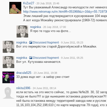
KrZor27
·
20 July 2018, 15:46
Тут Вы уважаемый Александр по-молодости лет немного
http://www.retromap.ru/m.html#l=051968&z=16&y=55.7197
Этим лишний раз подтверждается курсирование 104 мар
А вот когда Можайку реконструировали (1969-72) появилс
noginka
·
20 July 2018, 17:00
Я про те года что на фоте...
noginka
·
·
Discussed fragment
9 June 2011, 05:23
Вот это перекрёсток старой Дорогобужской и Можайки.
noginka
·
·
Discussed fragment
9 June 2011, 05:25
Вот ул. Кутузоава начинается.
dracula525
·
23 June 2011, 19:38
33 дома еще нет - а забор уже стоит
nikita1996
·
24 June 2011, 08:14
n
если встать на это место сейчас, то дома №№28. 30, 32 загор
тогда не было?!!! а где нынешняя остановка дорогобужская?!!
ней была остановка между территорией завода ким и руслом р
11,16,103,104,252,198,610 ( по карте маршрутов 79 года), кто 