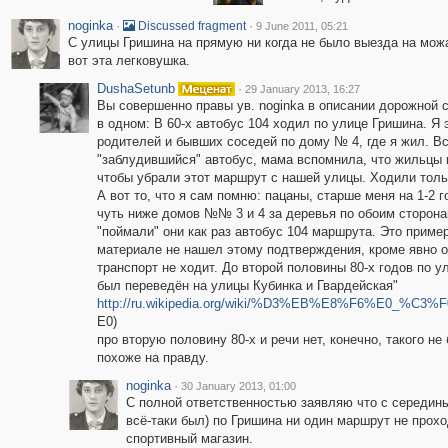
noginka
·
·
Discussed fragment
9 June 2011, 05:21
C улицы Гришина на прямую ни когда не было выезда на можа
вот эта легковушка.
DushaSetunb
·
29 January 2013, 16:27
Вы совершенно правы ув. noginka в описании дорожной 
в одном: В 60-х автобус 104 ходил по улице Гришина. Я
родителей и бывших соседей по дому № 4, где я жил. Вс
"заблудившийся" автобус, мама вспомнила, что жильцы 
чтобы убрали этот маршрут с нашей улицы. Ходили тол
А вот то, что я сам помню: пацаны, старше меня на 1-2 г
чуть ниже домов №№ 3 и 4 за деревья по обоим сторона
"поймали" они как раз автобус 104 маршрута. Это пример
материале не нашел этому подтверждения, кроме явно о
транспорт не ходит. До второй половины 80-х годов по 
был переведён на улицы Кубинка и Гвардейская"
http://ru.wikipedia.org/wiki/%D3%EB%E8%F6%E0_%
E0)
про вторую половину 80-х и речи нет, конечно, такого не
похоже на правду.
noginka
·
30 January 2013, 01:00
C полной ответственностью заявляю что с середин
всё-таки был) по Гришина ни один маршрут не прохо
спортивный магазин.