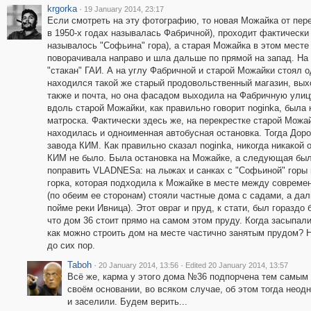
krgorka
·
19 January 2014, 23:17
Если смотреть на эту фотографию, то новая Можайка от пере
в 1950-х годах называлась Фабричной), проходит фактически 
называлось "Софьина" гора), а старая Можайка в этом месте 
поворачивала направо и шла дальше по прямой на запад. На
"стакан" ГАИ. А на углу Фабричной и старой Можайки стоял
находился такой же старый продовольственный магазин, вы
также и почта, но она фасадом выходила на Фабричную улицу 
вдоль старой Можайки, как правильно говорит noginka, была
матроска. Фактически здесь же, на перекрестке старой Можа
находилась и одноименная автобусная остановка. Тогда Дор
завода КИМ. Как правильно сказал noginka, никогда никакой
КИМ не было. Была остановка на Можайке, а следующая была
поправить VLADNESa: на лыжах и санках с "Софьиной" горы
горка, которая подходила к Можайке в месте между современ
(по обеим ее сторонам) стояли частные дома с садами, а дал
пойме реки Ивница). Этот овраг и пруд, к стати, был гораздо
что дом 36 стоит прямо на самом этом пруду. Когда засыпали
как можно строить дом на месте частично занятым прудом? Но
до сих пор.
Taboh
·
·
20 January 2014, 13:56
Edited 20 January 2014, 13:57
Всё же, карма у этого дома №36 подпорчена тем самым 
своём основании, во всяком случае, об этом тогда неод
и заселили. Будем верить...