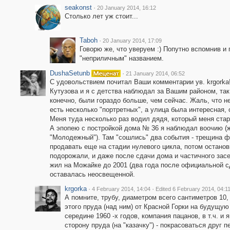
seakonst
·
20 January 2014, 16:12
Столько лет уж стоит...
Taboh
·
20 January 2014, 17:09
Говорю же, что уверуем :) Попутно вспомнив и
"неприличным" названием.
DushaSetunb
·
21 January 2014, 06:52
С удовольствием почитал Ваши комментарии ув. krgorka
Кутузова и я с детства наблюдал за Вашим районом, так 
конечно, были гораздо больше, чем сейчас. Жаль, что н
есть несколько "портретных", а улица была интересная,
Меня туда несколько раз водил дядя, который меня стар
А эпопею с постройкой дома № 36 я наблюдал воочию (жи
"Молодежный"). Там "сошлись" два события - трещина 
продавать еще на стадии нулевого цикла, потом останови
подорожали, и даже после сдачи дома и частичного зас
жил на Можайке до 2001 (два года после официальной сд
оставалась неосвещенной.
krgorka
·
·
4 February 2014, 14:04
Edited 6 February 2014, 04:1
А помните, трубу, диаметром всего сантиметров 10
этого пруда (над ним) от Красной Горки на будущую
середине 1960 -х годов, компания пацанов, в т.ч. и
сторону пруда (на "казачку") - покрасоваться друг 