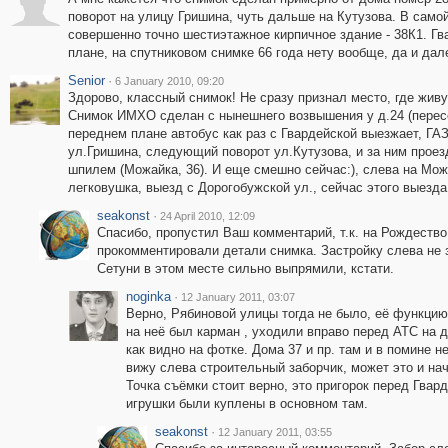
поворот на улицу Гришина, чуть дальше на Кутузова. В само
совершенно точно шестиэтажное кирпичное здание - 38К1. Гв
плане, на спутниковом снимке 66 года нету вообще, да и дал
Senior
·
6 January 2010, 09:20
Здорово, классный снимок! Не сразу признал место, где живу 
Снимок ИМХО сделан с нынешнего возвышения у д.24 (пересе
переднем плане автобус как раз с Гвардейской выезжает, ГАЗ
ул.Гришина, следующий поворот ул.Кутузова, и за ним проез
шпилем (Можайка, 36). И еще смешно сейчас:), слева на Мож
легковушка, выезд с Дорогобужской ул., сейчас этого выезда 
seakonst
·
24 April 2010, 12:09
Спасибо, пропустил Ваш комментарий, т.к. на Рождество
прокомментировали детали снимка. Застройку слева не 
Сетуни в этом месте сильно выпрямили, кстати.
noginka
·
12 January 2011, 03:07
Верно, Рябиновой улицы тогда не было, её функцию
на неё был карман , уходили вправо перед АТС на д
как видно на фотке. Дома 37 и пр. там и в помине н
вижу слева строительный заборчик, может это и нач
Точка съёмки стоит верно, это пригорок перед Гвард
игрушки были куплены в основном там.
seakonst
·
12 January 2011, 03:55