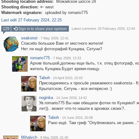
Shooting location address:
Можайское шоссе 24
Shooting direction:
west

Watermark signature:
uploaded by romario775
Last edit 27 February 2024, 22:25
129
Sign in to share your opinion
Latest comment: 20 February 2020, 12:44
seakonst
·
7 May 2009, 12:41
Спасибо большое Вам от местного жителя!
Нет ли ещё фотографий Кунцева, Сетуни?
romario775
·
7 May 2009, 13:33
Архив большой,должны еще быть, т.к. отец фотограф, к
житель Кунцева.Будет время-поищу.
Taboh
·
24 April 2010, 15:03
Присоединяюсь к просьбе уважаемого seakonsta - К
Крылатское, Сетунь - все интересно :)
noginka
·
14 June 2016, 14:42
Ув.romario775 Вы нам обещали фотки по Кунцево!! 
лет)).. может что-то нашли в архивах своих?..
Taboh
·
14 June 2016, 20:08
Рано ещё. Там гриф "Опубликовать не ранее..." 
Mihalych
·
8 May 2009, 01:40