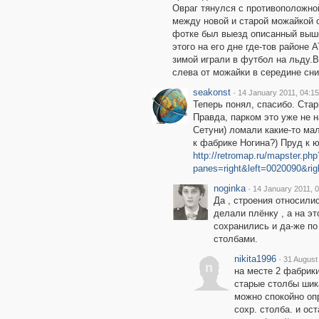
Овраг тянулся с противоположно
между новой и старой можайкой о
фотке был выезд описанный выше,
этого на его дне где-тов районе 
зимой играли в футбол на льду.
слева от можайки в середине сни
seakonst
·
14 January 2011, 04:15
Теперь понял, спасибо. Стар
Правда, парком это уже не н
Сетуни) ломали какие-то ма
к фабрике Ногина?) Пруд к 
http://retromap.ru/mapster.php
panes=right&left=0020090&r
noginka
·
14 January 2011, 
Да , строения относили
делали плёнку , а на эт
сохранились и да-же п
столбами.
nikita1996
·
31 August
n
на месте 2 фабрики
старые столбы шика
можно спокойно опр
сохр. столба. и ос