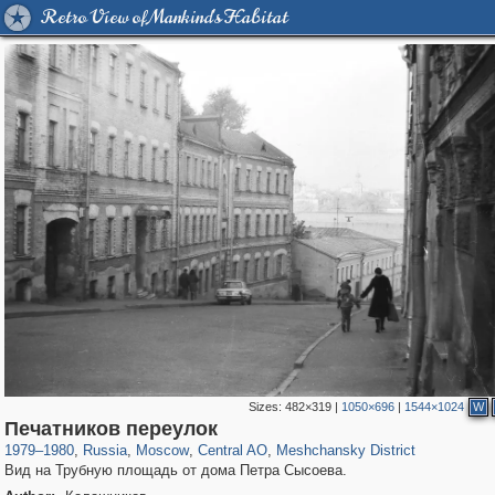
Retro View of Mankind's Habitat
Sizes:
482×319
|
1050×696
|
1544×1024
W
319,861
1,406,837
160,009
8,286
29,243
5,916
10,185
264
Печатников переулок
1979
–
1980
,
Russia
,
Moscow
,
Central AO
,
Meshchansky District
Вид на Трубную площадь от дома Петра Сысоева.