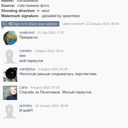
Author:
Калашников
Source:
собственное фото
Shooting direction:
west

Watermark signature:
uploaded by queembee
5
Sign in to share your opinion
Latest comment: 22 January 2015, 06:48
seakonst
·
31 July 2010, 17:07
Прекрасно.
cerebro
·
1 August 2010, 03:31
c
еее
мой переулок
sandybux
·
1 August 2010, 03:48
Неплохая раньше открывалась перспектива.
Lana
·
4 August 2010, 07:19
Спасибо за Печатников. Милый переулок.
psholes
·
22 January 2015, 06:48
p
И мой!!!