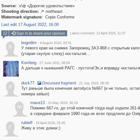
Source:
х\ф «Дорогое удовольствие»
Shooting direction:
northeast

Watermark signature:
Copie Conforme
Last edit 17 August 2022, 16:00
12
Sign in to share your opinion
Latest comment: 12 April 2025, 11:37
bogodim
·
4 August 2010, 03:41
b
У левого края на снимке Запорожец ЗАЗ-968 c открытым капот
(утирая скупую слезу) ностальгия...
Kombrig
·
27 June 2011, 08:59
А дальше к нынешней РАГС - пустота!Эх,и вправду ностальги
duck77
·
·
Discussed fragment
21 July 2015, 08:28
d
Тут раньше была конечная автобуса №667 (и не только, оста
номера забыл)
mave13
·
24 May 2024, 00:18
m
Помимо 667-го, до этой конечной тогда ещё ходили 261-й 
в середине февраля 1990 года их всех продлили до Озё
rubleff
·
19 April 2018, 01:05
r
Живу в этих домах:)