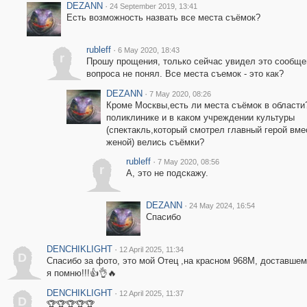
DEZANN
·
24 September 2019, 13:41
Есть возможность назвать все места съёмок?
rubleff
·
6 May 2020, 18:43
r
Прошу прощения, только сейчас увидел это сообще
вопроса не понял. Все места съемок - это как?
DEZANN
·
7 May 2020, 08:26
Кроме Москвы,есть ли места съёмок в области
поликлинике и в каком учреждении культуры
(спектакль,который смотрел главный герой вме
женой) велись съёмки?
rubleff
·
7 May 2020, 08:56
r
А, это не подскажу.
DEZANN
·
24 May 2024, 16:54
Спасибо
DENCHIKLIGHT
·
12 April 2025, 11:34
D
Спасибо за фото, это мой Отец ,на красном 968М, доставшемс
я помню!!!👍👌🔥
DENCHIKLIGHT
·
12 April 2025, 11:37
D
🏆🏆🏆🏆🏆