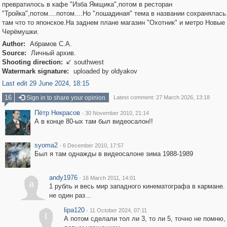
превратилось в кафе "Изба Ямщика",потом в ресторан
"Тройка",потом....потом....Но "лошадиная" тема в названии сохранялась
там что то японское.На заднем плане магазин "Охотник" и метро Новые
Черёмушки.
Author:
Абрамов С.А.
Source:
Личный архив.
Shooting direction:
southwest

Watermark signature:
uploaded by oldyakov
Last edit 29 June 2024, 18:15
16
Sign in to share your opinion
Latest comment: 27 March 2026, 13:18
Пётр Некрасов
·
30 November 2010, 21:14
А в конце 80-ых там был видеосалон!!
syoma2
·
6 December 2010, 17:57
Был я там однажды в видеосалоне зима 1988-1989
andy1976
·
16 March 2011, 14:01
a
1 рубль и весь мир западного кинематографа в кармане.
не один раз...
lipa120
·
11 October 2024, 07:11
l
А потом сделали тол ли 3, то ли 5, точно не помню,