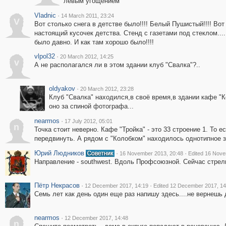
левым угощением
Vladnic
·
14 March 2011, 23:24
V
Вот столько снега в детстве было!!!! Белый Пушистый!!!! Вот
настоящий кусочек детства. Стенд с газетами под стеклом.....
было давно. И как там хорошо было!!!!
vlpol32
·
20 March 2012, 14:25
v
А не располагался ли в этом здании клуб "Свалка"?..
oldyakov
·
20 March 2012, 23:28
Клуб "Свалка" находился,в своё время,в здании кафе "К
оно за спиной фотографа...
nearmos
·
17 July 2012, 05:01
n
Точка стоит неверно. Кафе "Тройка" - это 33 строение 1. То
передвинуть. А рядом с "Колобком" находилось однотипное з
Юрий Людников
·
·
16 November 2013, 20:48
Edited 16 Nove
Направление - southwest. Вдоль Профсоюзной. Сейчас стрелк
Пётр Некрасов
·
·
12 December 2017, 14:19
Edited 12 December 2017, 14
Семь лет как день один еще раз напишу здесь....не вернешь 
nearmos
·
12 December 2017, 14:48
n