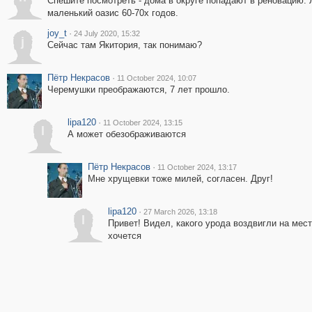
Спешите посмотреть - дома в округе попадают в реновацию.
маленький оазис 60-70х годов.
joy_t
·
24 July 2020, 15:32
j
Сейчас там Якитория, так понимаю?
Пётр Некрасов
·
11 October 2024, 10:07
Черемушки преображаются, 7 лет прошло.
lipa120
·
11 October 2024, 13:15
l
А может обезображиваются
Пётр Некрасов
·
11 October 2024, 13:17
Мне хрущевки тоже милей, согласен. Друг!
lipa120
·
27 March 2026, 13:18
l
Привет! Видел, какого урода воздвигли на мес
хочется