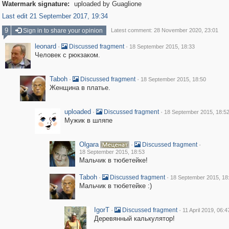
Watermark signature:
uploaded by Guaglione
Last edit 21 September 2017, 19:34
9
Sign in to share your opinion
Latest comment: 28 November 2020, 23:01
leonard
·
·
Discussed fragment
18 September 2015, 18:33
Человек с рюкзаком.
Taboh
·
·
Discussed fragment
18 September 2015, 18:50
Женщина в платье.
uploaded
·
·
Discussed fragment
18 September 2015, 18:5
Мужик в шляпе
Olgara
·
·
Discussed fragment
18 September 2015, 18:53
Мальчик в тюбетейке!
Taboh
·
·
Discussed fragment
18 September 2015, 18
Мальчик в тюбетейке :)
IgorT
·
·
Discussed fragment
11 April 2019, 06:4
Деревянный калькулятор!