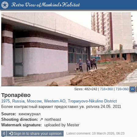
Retro View of Mankind's Habitat
Sizes:
482×242
|
716×360
|
716×360
W
319,968
1,407,780
8,295
27,135
29,263
310
2,259
7
Тропарёво
1975
,
Russia
,
Moscow
,
Western AO
,
Troparyovo-Nikulino District
Более контрастный вариант предоставил ув. pstvora 24.05. 2011
Source:
киножурнал
Shooting direction:
northeast

Watermark signature:
uploaded by Mester
4
Sign in to share your opinion
Latest comment: 18 March 2026, 06:23