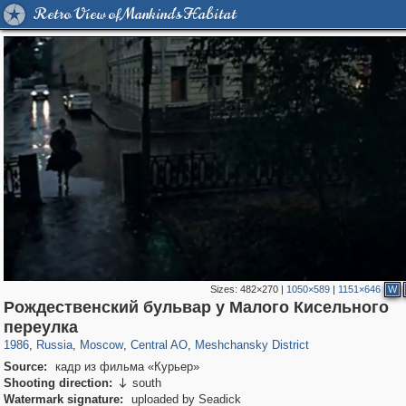
Retro View of Mankind's Habitat
Sizes:
482×270
|
1050×589
|
1151×646
W
Рождественский бульвар у Малого Кисельного
319,882
1,407,325
160,021
8,286
29,248
5,916
10,193
264
переулка
1986
,
Russia
,
Moscow
,
Central AO
,
Meshchansky District
Source:
кадр из фильма «Курьер»
Shooting direction:
south

Watermark signature:
uploaded by Seadick