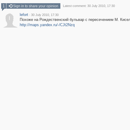
1
Sign in to share your opinion
Latest comment: 30 July 2010, 17:30
lefort
·
30 July 2010, 17:30
l
Похоже на Рождественский бульвар с пересечением М. Кисел
http://maps.yandex.ru/-/CJt2Nzq