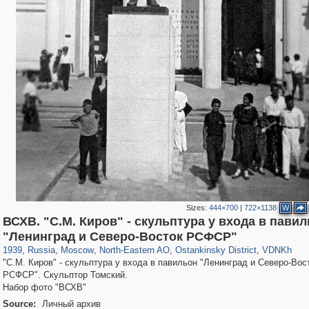
Sizes:
444×700
|
722×1138
W
ВСХВ. "С.М. Киров" - скульптура у входа в пави
319,973
1,407,905
8,295
24,501
29,263
250
13,482
148
8,293
48
"Ленинград и Северо-Восток РСФСР"
1939
,
Russia
,
Moscow
,
North-Eastern AO
,
Ostankinsky District
,
VDNKh
"С.М. Киров" - скульптура у входа в павильон "Ленинград и Северо-Вос
РСФСР". Скульптор Томский.
Набор фото "ВСХВ"
Source:
Личный архив