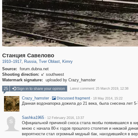
22,593
1,407,361
544
1,650
29,248
19
Станция Савелово
1910
–
1917
,
Russia
,
Tver Oblast
,
Kimry
Source:
forum.dubna.net
Shooting direction:
southwest

Watermark signature:
uploaded by Crazy_hamster
25
Sign in to share your opinion
Latest comment: 25 March 2019, 12:38
Crazy_hamster
·
·
Discussed fragment
18 May 2014, 15:22
Данная водонапорка дожила до 21 века, была снесена лет 5-
Sashka1965
·
12 February 2016, 13:37
S
Официальной причиной сноса стала якобы появившаяся в ки
мною с начала 80-х годов прошлого столетия и никакой дина
вероятности стал огромный медный бак, находившийся в верх