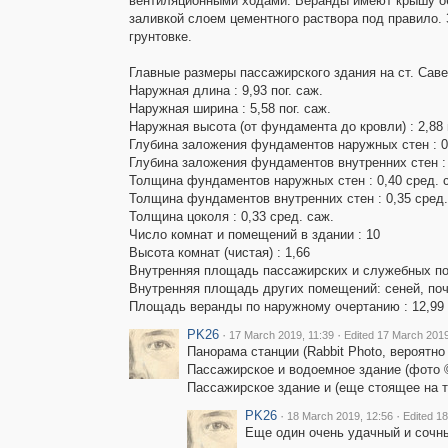
вентиляционными ходами. Веранды имеют крышу об
заливкой слоем цементного раствора под правило. 
грунтовке.
Главные размеры пассажирского здания на ст. Саве
Наружная длина : 9,93 пог. саж.
Наружная ширина : 5,58 пог. саж.
Наружная высота (от фундамента до кровли) : 2,88 п
Глубина заложения фундаментов наружных стен : 0,
Глубина заложения фундаментов внутренних стен : 
Толщина фундаментов наружных стен : 0,40 сред. 
Толщина фундаментов внутренних стен : 0,35 сред.
Толщина цоколя : 0,33 сред. саж.
Число комнат и помещений в здании : 10
Высота комнат (чистая) : 1,66
Внутренняя площадь пассажирских и служебных пом
Внутренняя площадь других помещений: сеней, почты
Площадь веранды по наружному очертанию : 12,99
PK26
·
·
17 March 2019, 11:39
Edited 17 March 2019
Панорама станции (Rabbit Photo, вероятно 
Пассажирское и водоемное здание (фото ©
Пассажирское здание и (еще стоящее на т
PK26
·
·
18 March 2019, 12:56
Edited 1
Еще один очень удачный и сочны