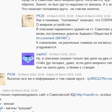
обратно. Значит, он был где-то недалеко от вокзала. А с 
Что означает половинка круга - не совсем понятно.
PK26
·
·
18 March 2019, 18:38
Edited 18 March 2019, 18:42
Как я понимаю, "половинка" означает, что СОХ
О веерном устройстве...
В описании паровозного здания на ст. Савелово 
вновь построенных дорогах бывшего Общества М
hl=comment-1847497
)
К сожалению, на различных снимках из космоса (
угадываются
saphir2
·
18 March 2019, 18:53
Ну, в описании сказано только про депо на два 
стойл (до четырех, даже, если депо веерного ти
был не около депо, а ближе к станции.
PK26
·
·
18 March 2019, 19:04
Edited 18 March 2019, 19:05
Вычитал все же и информацию о том самом круге -
/p/905112?hl=c
·
4
Edited 18 March 2019, 19:05
у только порекомендовать сайт о Савеловской ЖД
http://savelrr.ru
, особых
а:
w
- вокзал
qA
- вагоны "кукушки"