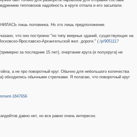
внедрением тепловозов надобность в круге отпала и его засыпали.
РАНИЛАСЬ лишь половинка. Но это лишь предположение.
указано, что оно построено "по типу веерных зданий, существующих на
осковско-Ярославско-Архангельской жел. дороги." (
/p/905111?
примерно за последние 15 лет), очертание круга (и полукруга) не
стойла, а не про поворотный круг. Обычно для небольшого количества
па) обходились обычными стрелками. Я полагаю, что поворотный круг
omment-1847656
 апдейтов давно нет, но все равно очень интересно.