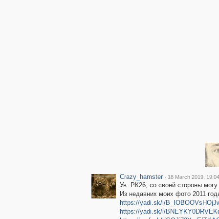
Crazy_hamster
·
18 March 2019, 19:0
Ув. РК26, со своей стороны мог
Из недавних моих фото 2011 год
https://yadi.sk/i/B_IOBOOVsHOjJ
https://yadi.sk/i/BNEYKY0DRVEK