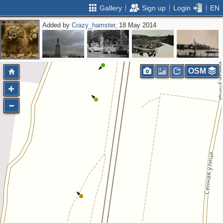
Gallery
Sign up
Login
EN
Added by
Crazy_hamster
, 18 May 2014
OSM