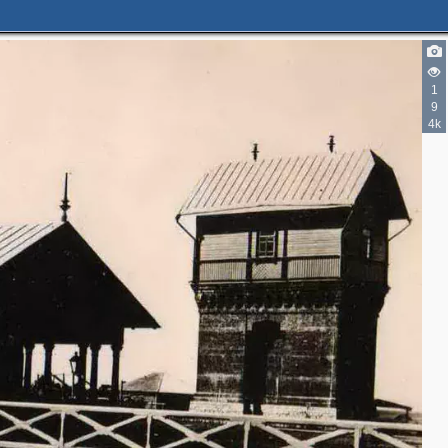
1
9
4k