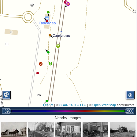
3
2
2
2
Leaflet
| ©
SCANEX ITC LLC
| ©
OpenStreetMap
contributors
1826
2000
Nearby images