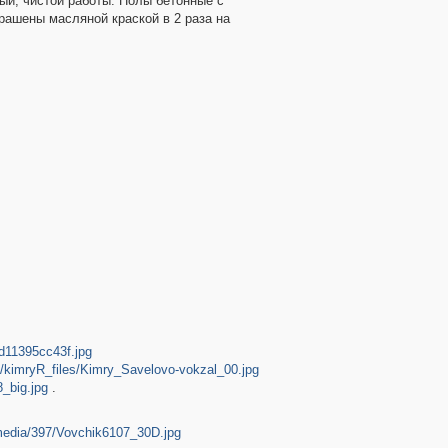
й, чистой работы. Полы бетонные с
крашены масляной краской в 2 раза на
d11395cc43f.jpg
es/kimryR_files/Kimry_Savelovo-vokzal_00.jpg
8_big.jpg
.
/media/397/Vovchik6107_30D.jpg