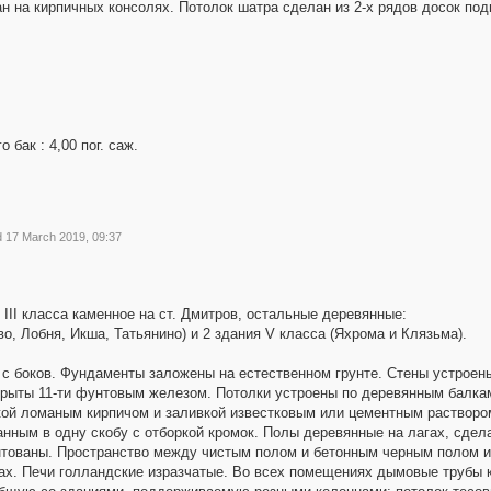
н на кирпичных консолях. Потолок шатра сделан из 2-х рядов досок по
бак : 4,00 пог. саж.
d 17 March 2019, 09:37
III класса каменное на ст. Дмитров, остальные деревянные:
о, Лобня, Икша, Татьянино) и 2 здания V класса (Яхрома и Клязьма).
 с боков. Фундаменты заложены на естественном грунте. Стены устроены
крыты 11-ти фунтовым железом. Потолки устроены по деревянным балкам
кой ломаным кирпичом и заливкой известковым или цементным раствором
ганным в одну скобу с отборкой кромок. Полы деревянные на лагах, сдел
нтованы. Пространство между чистым полом и бетонным черным полом 
х. Печи голландские изразчатые. Во всех помещениях дымовые трубы 