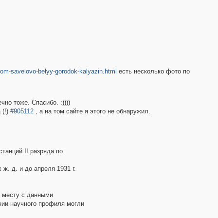
aldom-savelovo-belyy-gorodok-kalyazin.html
есть несколько фото по
но тоже. Спасибо. :))))
 (!)
#905112
, а на том сайте я этого не обнаружил.
танций II разряда по
. д. и до апреля 1931 г.
т месту с данными
ании научного профиля могли