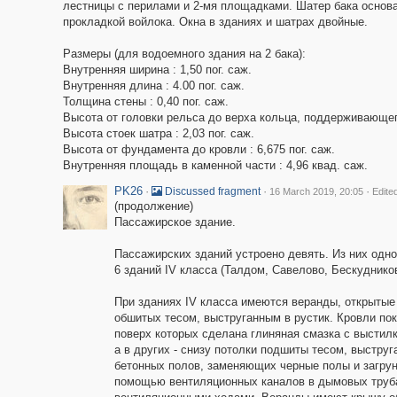
лестницы с перилами и 2-мя площадками. Шатер бака основа
прокладкой войлока. Окна в зданиях и шатрах двойные.
Размеры (для водоемного здания нa 2 бака):
Внутренняя ширина : 1,50 пог. саж.
Внутренняя длина : 4.00 пог. саж.
Толщина стены : 0,40 пог. саж.
Высота от головки рельса до верха кольца, поддерживающего 
Высота стоек шатра : 2,03 пог. саж.
Высота от фундамента до кровли : 6,675 пог. саж.
Внутренняя площадь в каменной части : 4,96 квад. саж.
PK26
·
·
·
Discussed fragment
16 March 2019, 20:05
Edite
(продолжение)
Пассажирское здание.
Пассажирских зданий устроено девять. Из них одно 
6 зданий IV класса (Талдом, Савелово, Бескудников
При зданиях IV класса имеются веранды, открытые
обшитых тесом, выструганным в рустик. Кровли по
поверх которых сделана глиняная смазка с выстил
а в других - снизу потолки подшиты тесом, выстру
бетонных полов, заменяющих черные полы и загру
помощью вентиляционных каналов в дымовых труба