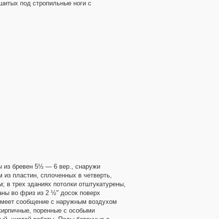
дшитых под стропильные ноги с
 из бревен 5½ — 6 вер., снаружи
 из пластин, сплоченных в четверть,
; в трех зданиях потолки отштукатурены,
аны во фриз из 2 ½" досок поверх
имеет сообщение с наружным воздухом
кирпичные, поренные с особыми