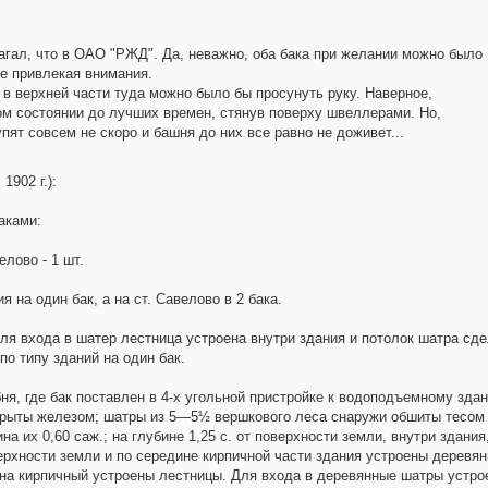
агал, что в ОАО "РЖД". Да, неважно, оба бака при желании можно было
не привлекая внимания.
 в верхней части туда можно было бы просунуть руку. Наверное,
м состоянии до лучших времен, стянув поверху швеллерами. Но,
пят совсем не скоро и башня до них все равно не доживет...
1902 г.):
аками:
лово - 1 шт.
 на один бак, а на ст. Савелово в 2 бака.
ля входа в шатер лестница устроена внутри здания и потолок шатра сде
по типу зданий на один бак.
ня, где бак поставлен в 4-х угольной пристройке к водоподъемному зда
рыты железом; шатры из 5—5½ вершкового леса снаружи обшиты тесом 
а их 0,60 саж.; на глубине 1,25 с. от поверхности земли, внутри здан
верхности земли и по середине кирпичной части здания устроены деревя
а на кирпичный устроены лестницы. Для входа в деревянные шатры устр