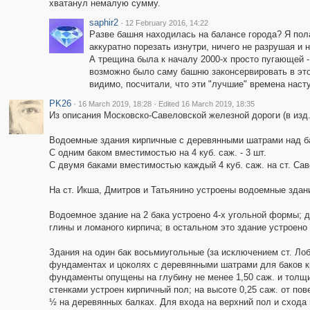
хватанул немалую сумму.
saphir2
·
12 February 2016, 14:22
Разве башня находилась на балансе города? Я пол
аккуратно порезать изнутри, ничего не разрушая и 
А трещина была к началу 2000-х просто пугающей -
возможно было саму башню законсервировать в это
видимо, посчитали, что эти "лучшие" времена насту
PK26
·
·
16 March 2019, 18:28
Edited 16 March 2019, 18:35
Из описания Московско-Савеловской железной дороги (в изд. 
Водоемные здания кирпичные с деревянными шатрами над б
С одним баком вместимостью на 4 куб. саж. - 3 шт.
С двумя баками вместимостью каждый 4 куб. саж. на ст. Саве
На ст. Икша, Дмитров и Татьянино устроены водоемные здания
Водоемное здание нa 2 бака устроено 4-х угольной формы; д
глины и ломаного кирпича; в остальном это здание устроено 
Здания на один бак восьмиугольные (за исключением ст. Лоб
фундаментах и цоколях с деревянными шатрами для баков к
фундаменты опущены на глубину не менее 1,50 саж. и толщин
стенками устроен кирпичный пол; нa высоте 0,25 саж. от по
½ на деревянных балках. Для входа на верхний пол и сход