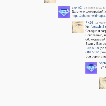
saphir2
·
18 March 2019, 13
Да много фотографий эт
https://photos.wikimapia
PK26
·
18 March
Ув.
/u/saphir2
я
Сегодня я заг
Собственно, п
обсуждаемый с
Если у Вас ес
-
#905109
(по 
-
#905112
(пок
Вся серия за
saph
Тут 