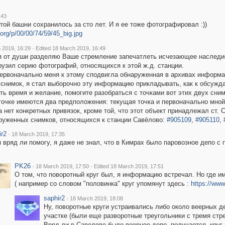
:43
ой башни сохранилось за сто лет. И я ее тоже фотографировал :))
.org/p/00/00/74/59/45_big.jpg
·
 2019, 16:29
Edited 18 March 2019, 16:49
 от души разделяю Ваше стремление запечатлеть исчезающее наследие
рузил серию фотографий, относящихся к этой ж.д. станции.
ервоначально меня к этому сподвигла обнаруженная в архивах информаци
нимок, я стал выборочно эту информацию прикладывать, как к обсуждае
ть время и желание, помогите разобраться с точками вот этих двух сним
точке имеются два предположения: текущая точка и первоначально мной
а нет конкретных привязок, кроме той, что этот объект принадлежал ст. 
груженных снимков, относящихся к станции Савёлово:
#905109
,
#905110
,
ir2
·
18 March 2019, 17:35
я вряд ли помогу, я даже не знал, что в Кимрах было паровозное депо с
PK26
·
·
18 March 2019, 17:50
Edited 18 March 2019, 17:51
О том, что поворотный круг был, я информацию встречал. Но где и
( например со словом "половинка" круг упомянут здесь :
https://www
saphir2
·
18 March 2019, 18:08
Ну, поворотные круги устраивались либо около веерных д
участке (были еще разворотные треугольники с тремя стре
Вряд ли в Савелове было веерное депо, получается, круг