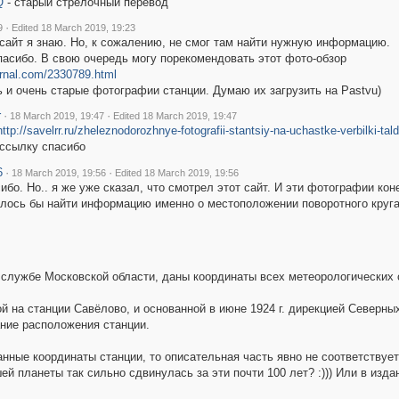
Q
- старый стрелочный перевод
·
9
Edited 18 March 2019, 19:23
 сайт я знаю. Но, к сожалению, не смог там найти нужную информацию.
пасибо. В свою очередь могу порекомендовать этот фото-обзор
ournal.com/2330789.html
ь и очень старые фотографии станции. Думаю их загрузить на Pastvu)
r
·
·
18 March 2019, 19:47
Edited 18 March 2019, 19:47
http://savelrr.ru/zheleznodorozhnye-fotografii-stantsiy-na-uchastke-verbilki-t
 ссылку спасибо
6
·
·
18 March 2019, 19:56
Edited 18 March 2019, 19:56
ибо. Но.. я же уже сказал, что смотрел этот сайт. И эти фотографии конеч
лось бы найти информацию именно о местоположении поворотного круга
 службе Московской области, даны координаты всех метеорологических с
на станции Савёлово, и основанной в июне 1924 г. дирекцией Северных ж
ание расположения станции.
анные координаты станции, то описательная часть явно не соответствуе
й планеты так сильно сдвинулась за эти почти 100 лет? :))) Или в изд