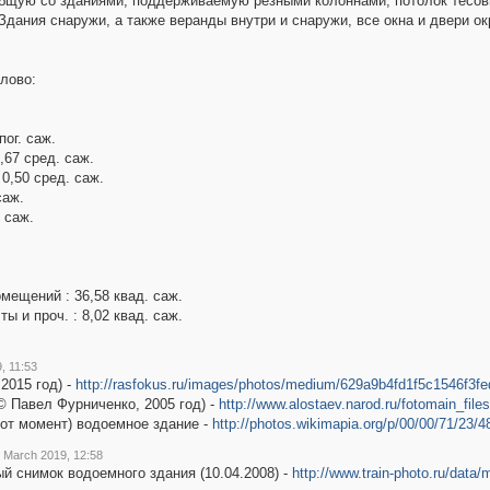
щую со зданиями, поддерживаемую резными колоннами; потолок тесовы
Здания снаружи, а также веранды внутри и снаружи, все окна и двери о
лово:
ог. саж.
67 сред. саж.
0,50 сред. саж.
саж.
 саж.
ещений : 36,58 квад. саж.
 и проч. : 8,02 квад. саж.
, 11:53
2015 год) -
http://rasfokus.ru/images/photos/medium/629a9b4fd1f5c1546f3fe
 Павел Фурниченко, 2005 год) -
http://www.alostaev.narod.ru/fotomain_fil
от момент) водоемное здание -
http://photos.wikimapia.org/p/00/00/71/23/4
8 March 2019, 12:58
й снимок водоемного здания (10.04.2008) -
http://www.train-photo.ru/data