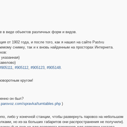
 в виде объектов различных форм и видов.
я от 1902 года, и после того, как я нашел на сайте Pastvu
мому снимку, так и к вновь найденным на просторах Интернета.
ков:
 указанная)
Савелово)
#905111
,
#905112
,
#905123
,
#905148
.
 поворотным кругом!
менно он был?
.parovoz.com/spravka/turntables.php
)
епо, либо у конечной станции, чтобы развернуть паровоз на небольшом
лками, но из-за больших габаритов они распространения не получили).
 нужен был только для разворота паровозов для отправки состава