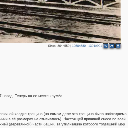
Sizes:
864×559
|
1050×680
|
1391×901
W
7 назад. Теперь на ее месте клумба.
рпичной кладке трещина (на самом деле эта трещина была наблюдаема
мики в её размерах не отмечалось). Настоящей причиной сноса по всей
ней (деревянной) части башни, за утилизацию которого тогдашний мэр