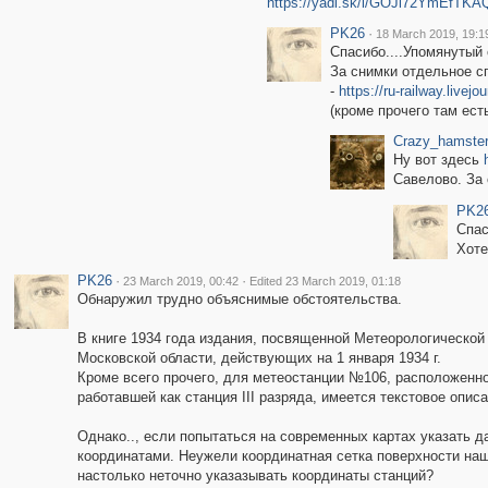
https://yadi.sk/i/GOJi72YmEfTKA
PK26
·
18 March 2019, 19:1
Спасибо....Упомянутый
За снимки отдельное с
-
https://ru-railway.livej
(кроме прочего там ест
Crazy_hamste
Ну вот здесь
Савелово. За
PK2
Спас
Хоте
PK26
·
·
23 March 2019, 00:42
Edited 23 March 2019, 01:18
Обнаружил трудно объяснимые обстоятельства.
В книге 1934 года издания, посвященной Метеорологической
Московской области, действующих на 1 января 1934 г.
Кроме всего прочего, для метеостанции №106, расположенной 
работавшей как станция III разряда, имеется текстовое опис
Однако.., если попытаться на современных картах указать д
координатами. Неужели координатная сетка поверхности наше
настолько неточно указазывать координаты станций?