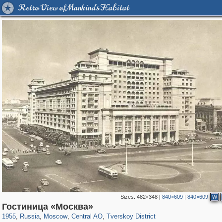
Retro View of Mankind's Habitat
Sizes:
482×348
|
840×609
|
840×609
W
319,780
1,406,255
159,978
8,286
29,243
5,916
53,034
2,283
Гостиница «Москва»
1955
,
Russia
,
Moscow
,
Central AO
,
Tverskoy District