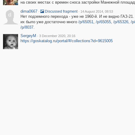
на своих местах с времен сноса застройки Манежной площад
dima0667
·
·
Discussed fragment
14 August 2014, 08:53
d
Нет подземного перехода - уже не 1960-й. И не видно ГАЗ-21.
их было уже достаточно много
/p/65051
,
/p/65055
,
/p/65326
,
/p
/p/8037
.
SergeyM
·
3 December 2020, 20:16
https://goskatalog.ru/portal/#/collections?id=9615005