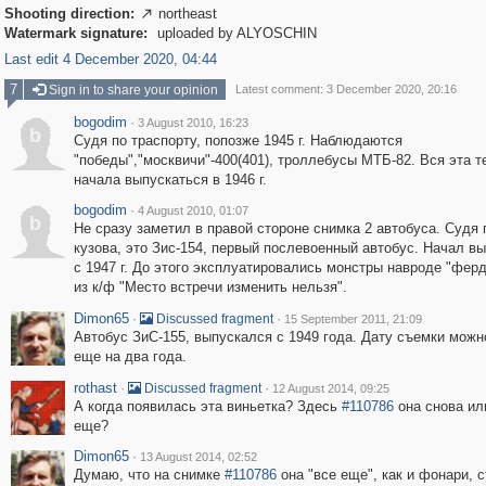
Shooting direction:
northeast

Watermark signature:
uploaded by ALYOSCHIN
Last edit 4 December 2020, 04:44
7
Sign in to share your opinion
Latest comment: 3 December 2020, 20:16
bogodim
·
3 August 2010, 16:23
b
Судя по траспорту, попозже 1945 г. Наблюдаются
"победы","москвичи"-400(401), троллебусы МТБ-82. Вся эта т
начала выпускаться в 1946 г.
bogodim
·
4 August 2010, 01:07
b
Не сразу заметил в правой стороне снимка 2 автобуса. Судя
кузова, это Зис-154, первый послевоенный автобус. Начал в
с 1947 г. До этого эксплуатировались монстры навроде "фер
из к/ф "Место встречи изменить нельзя".
Dimon65
·
·
Discussed fragment
15 September 2011, 21:09
Автобус ЗиС-155, выпускался с 1949 года. Дату съемки можн
еще на два года.
rothast
·
·
Discussed fragment
12 August 2014, 09:25
А когда появилась эта виньетка? Здесь
#110786
она снова ил
еще?
Dimon65
·
13 August 2014, 02:52
Думаю, что на снимке
#110786
она "все еще", как и фонари, 