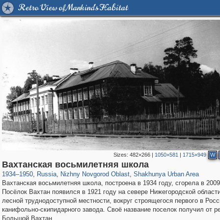
Retro View of Mankind's Habitat
Sizes:
482×266
|
1050×581
|
1715×949
W
1,406,735
27,536
29,243
373
78
Вахтанская восьмилетняя школа
1934
–
1950
,
Russia
,
Nizhny Novgorod Oblast
,
Shakhunya Urban Area
Вахтанская восьмилетняя школа, построена в 1934 году, сгорела в 2009
Посёлок Вахтан появился в 1921 году на севере Нижегородской области
лесной труднодоступной местности, вокруг строящегося первого в Росс
канифольно-скипидарного завода. Своё название поселок получил от р
Большой Вахтан.