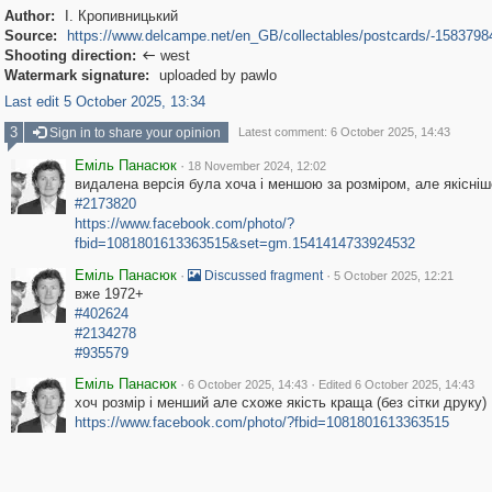
Author:
І. Кропивницький
Source:
https://www.delcampe.net/en_GB/collectables/postcards/-1583798
Shooting direction:
west

Watermark signature:
uploaded by pawlo
Last edit 5 October 2025, 13:34
3
Sign in to share your opinion
Latest comment: 6 October 2025, 14:43
Еміль Панасюк
·
18 November 2024, 12:02
видалена версія була хоча і меншою за розміром, але якісні
#2173820
https://www.facebook.com/photo/?
fbid=1081801613363515&set=gm.1541414733924532
Еміль Панасюк
·
·
Discussed fragment
5 October 2025, 12:21
вже 1972+
#402624
#2134278
#935579
Еміль Панасюк
·
·
6 October 2025, 14:43
Edited 6 October 2025, 14:43
хоч розмір і менший але схоже якість краща (без сітки друку)
https://www.facebook.com/photo/?fbid=1081801613363515