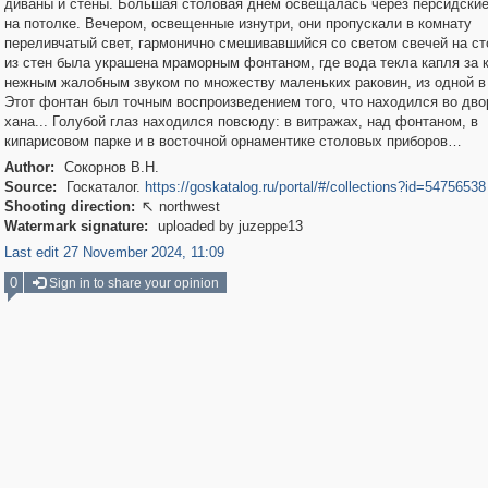
диваны и стены. Большая столовая днем освещалась через персидски
на потолке. Вечером, освещенные изнутри, они пропускали в комнату
переливчатый свет, гармонично смешивавшийся со светом свечей на ст
из стен была украшена мраморным фонтаном, где вода текла капля за 
нежным жалобным звуком по множеству маленьких раковин, из одной в
Этот фонтан был точным воспроизведением того, что находился во дво
хана... Голубой глаз находился повсюду: в витражах, над фонтаном, в
кипарисовом парке и в восточной орнаментике столовых приборов…
Author:
Сокорнов В.Н.
Source:
Госкаталог.
https://goskatalog.ru/portal/#/collections?id=54756538
Shooting direction:
northwest

Watermark signature:
uploaded by juzeppe13
Last edit 27 November 2024, 11:09
0
Sign in to share your opinion