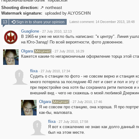
Первоначальный облик "Кировской"
Shooting direction:
northeast

Watermark signature:
uploaded by ALYOSCHIN
13
Sign in to share your opinion
Latest comment: 14 December 2013, 18:48
Guaglione
·
27 July 2010, 12:13
В 1965-м уже не могло быть написано: "к центру". Линия ушл
на Юго-Запад! По всей вероятности, фото довоенное.
Olgara
·
27 July 2010, 16:29
Кажется каким-то негармоничным оформление торца этой стан
flixa
·
27 July 2010, 17:34
f
Судить о станции по фото - не совсем верно и станция к
много потеряла за последние 40 лет и свет и пол и эту с
при перестройке она хотя бы сохранила ритм пилонов и 
внешний вид - чего не скажешь о моей любимой Дзержин
Olgara
·
27 July 2010, 17:46
Я не совсем про станцию, она хороша. Я про портрет
как-бы, маловата.
flixa
·
27 July 2010, 17:58
f
Я вот к сожалению не знаю как долго данный п
был на этом месте.