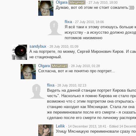
Olgara
·
27 July 2010, 18:00
Думаю, вот об этом не стоит сожалеть:))))
flixa
·
27 July 2010, 18:06
f
Я всё таки к этому отношусь больше к
искусству - а искусство должно дохо
потомков неизменно
sandybux
·
28 July 2010, 01:09
А на портрете, по моему, Сергей Миронович Киров. И са
не стационарный.
Olgara
·
28 July 2010, 01:28
Согласна, вот и не понятно про портрет...
flixa
·
28 July 2010, 02:13
f
Видеть на данной станции портрет Кирова было 
честь". Насколько я помню Кирова не стало при
возможно что с этим портретом она открылась 
станцию находил как Мясницкая. Стала ли она
же переименовали после его смерти - я сказат
сделано после его смерти по личному распоряж
Lellik
·
·
14 December 2013, 18:41
Edited 14 Decemb
Улицу Мясницкую переименовали сразу пос