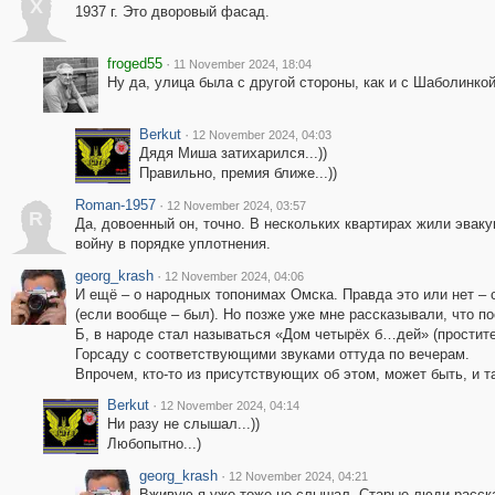
X
1937 г. Это дворовый фасад.
froged55
·
11 November 2024, 18:04
Ну да, улица была с другой стороны, как и с Шаболинкой
Berkut
·
12 November 2024, 04:03
Дядя Миша затихарился...))
Правильно, премия ближе...))
Roman-1957
·
12 November 2024, 03:57
R
Да, довоенный он, точно. В нескольких квартирах жили эвак
войну в порядке уплотнения.
georg_krash
·
12 November 2024, 04:06
И ещё – о народных топонимах Омска. Правда это или нет – 
(если вообще – был). Но позже уже мне рассказывали, что п
Б, в народе стал называться «Дом четырёх б…дей» (простите
Горсаду с соответствующими звуками оттуда по вечерам.
Впрочем, кто-то из присутствующих об этом, может быть, и т
Berkut
·
12 November 2024, 04:14
Ни разу не слышал...))
Любопытно...)
georg_krash
·
12 November 2024, 04:21
Вживую я уже тоже не слышал. Старые люди расск