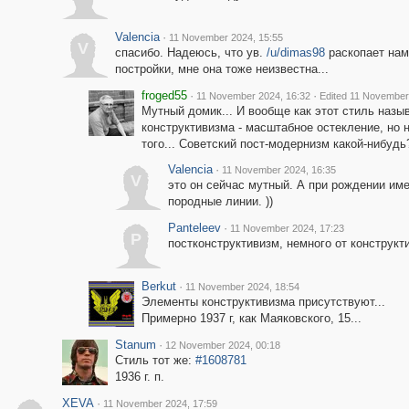
Valencia
·
11 November 2024, 15:55
V
спасибо. Надеюсь, что ув.
/u/dimas98
раскопает нам
постройки, мне она тоже неизвестна...
froged55
·
·
11 November 2024, 16:32
Edited 11 November
Мутный домик... И вообще как этот стиль назы
конструктивизма - масштабное остекление, но 
того... Советский пост-модернизм какой-нибудь
Valencia
·
11 November 2024, 16:35
V
это он сейчас мутный. А при рождении име
породные линии. ))
Panteleev
·
11 November 2024, 17:23
P
постконструктивизм, немного от конструкт
Berkut
·
11 November 2024, 18:54
Элементы конструктивизма присутствуют...
Примерно 1937 г, как Маяковского, 15...
Stanum
·
12 November 2024, 00:18
Стиль тот же:
#1608781
1936 г. п.
XEVA
·
11 November 2024, 17:59