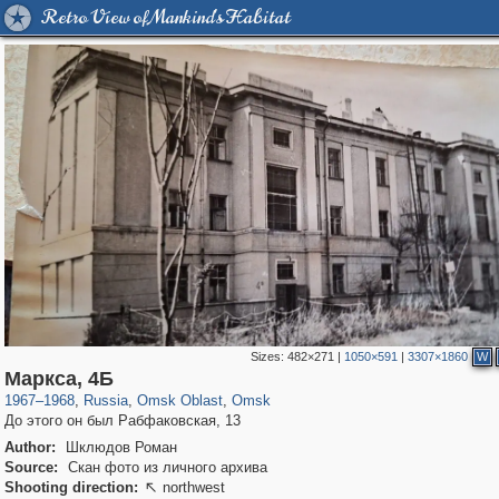
Retro View of Mankind's Habitat
Sizes:
482×271
|
1050×591
|
3307×1860
W
31,642
1,406,145
80
22,511
29,243
71
Маркса, 4Б
1967
–
1968
,
Russia
,
Omsk Oblast
,
Omsk
До этого он был Рабфаковская, 13
Author:
Шклюдов Роман
Source:
Скан фото из личного архива
Shooting direction:
northwest
