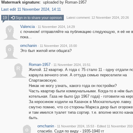
Watermark signature:
uploaded by Roman-1957
Last edit 11 November 2024, 14:11
19
Sign in to share your opinion
Latest comment: 12 November 2024, 20:26
Valencia
·
11 November 2024, 14:29
V
с почином! отправляйте на публикацию следующую, я её не 
пока...
omchanin
·
11 November 2024, 15:00
o
Это был жилой или общага?
Roman-1957
·
11 November 2024, 15:51
R
Жилой. 12 квартир. А года с 75 стало 11 - одну отдали п
караула вечного огня. А оттуда семью переселили на
Спартаковскую.
Никак не могу узнать, какого года он постройки?
Часть квартир были коммунальными. Когда-то в нём был
котельная. Газа не было (до 1967 года) - готовили на кер
За керосином ходили на Казачок в Москательную лавку.
смутно помню, что со стороны Маркса двор был огороже
и там имелся туалет типа сортир. т.е. вполне могло кана
быть.
omchanin
·
·
11 November 2024, 15:53
Edited 11 November 2024
o
спасибо. Судя по виду - 1935-1940 гг