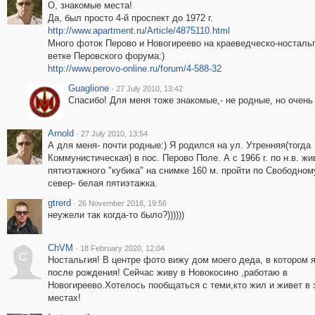
О, знакомые места!
Да, был просто 4-й проспект до 1972 г.
http://www.apartment.ru/Article/4875110.html
Много фоток Перово и Новогиреево на краеведческо-носталь
ветке Перовского форума:)
http://www.perovo-online.ru/forum/4-588-32
Guaglione
·
27 July 2010, 13:42
Спасибо! Для меня тоже знакомые,- не родные, но очень 
Arnold
·
27 July 2010, 13:54
А для меня- почти родные:) Я родился на ул. Утренняя(тогда
Коммунистическая) в пос. Перово Поле. А с 1966 г. по н.в. жи
пятиэтажного "кубика" на снимке 160 м. пройти по Свободном
север- белая пятиэтажка.
gtrerd
·
26 November 2018, 19:56
неужели так когда-то было?))))))
ChVM
·
18 February 2020, 12:04
C
Ностальгия! В центре фото вижу дом моего деда, в котором 
после рождения! Сейчас живу в Новокосино ,работаю в
Новогиреево.Хотелось пообщаться с теми,кто жил и живет в 
местах!