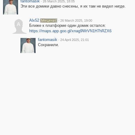
fantomasik
·
26 March 2025, 18:05
Эти все домики давно снесены, я их там не видел нигде.
Alx52
·
26 March 2025, 19:00
A
Ближе к платформе один домик остался:
https://maps.app.goo.gl/xnag9WrVN1H7hRZX6
fantomasik
·
24 April 2025, 21:01
Сохранили.