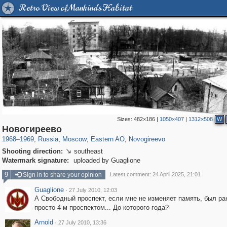
Retro View of Mankind's Habitat
Sizes:
482×186
|
1050×407
|
1312×508
W
319,968
1,407,714
8,295
20,953
29,262
306
502
2
Новогиреево
1968
–
1969
,
Russia
,
Moscow
,
Eastern AO
,
Novogireevo
Shooting direction:
southeast

Watermark signature:
uploaded by Guaglione
9
Sign in to share your opinion
Latest comment: 24 April 2025, 21:01
Guaglione
·
27 July 2010, 12:03
А Свободный проспект, если мне не изменяет память, был р
просто 4-м проспектом... До которого года?
Arnold
·
27 July 2010, 13:36