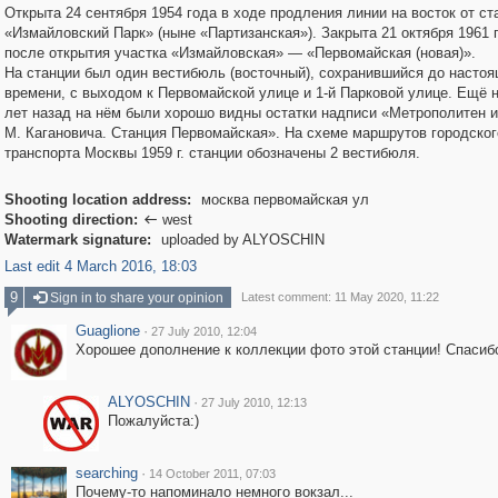
Открыта 24 сентября 1954 года в ходе продления линии на восток от ст
«Измайловский Парк» (ныне «Партизанская»). Закрыта 21 октября 1961 
после открытия участка «Измайловская» — «Первомайская (новая)».
На станции был один вестибюль (восточный), сохранившийся до настоя
времени, с выходом к Первомайской улице и 1-й Парковой улице. Ещё 
лет назад на нём были хорошо видны остатки надписи «Метрополитен и
М. Кагановича. Станция Первомайская». На схеме маршрутов городског
транспорта Москвы 1959 г. станции обозначены 2 вестибюля.
Shooting location address:
москва первомайская ул
Shooting direction:
west

Watermark signature:
uploaded by ALYOSCHIN
Last edit 4 March 2016, 18:03
9
Sign in to share your opinion
Latest comment: 11 May 2020, 11:22
Guaglione
·
27 July 2010, 12:04
Хорошее дополнение к коллекции фото этой станции! Спасиб
ALYOSCHIN
·
27 July 2010, 12:13
Пожалуйста:)
searching
·
14 October 2011, 07:03
Почему-то напоминало немного вокзал...