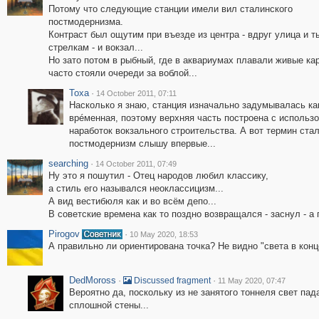
Потому что следующие станции имели вил сталинского
постмодернизма.
Контраст был ощутим при въезде из центра - вдруг улица и т
стрелкам - и вокзал...
Но зато потом в рыбный, где в аквариумах плавали живые ка
часто стояли очереди за воблой...
Toxa
·
14 October 2011, 07:11
Насколько я знаю, станция изначально задумывалась ка
врéменная, поэтому верхняя часть построена с использ
наработок вокзального строительства. А вот термин ста
постмодернизм слышу впервые...
searching
·
14 October 2011, 07:49
Ну это я пошутил - Отец народов любил классику,
а стиль его назывался неоклассицизм...
А вид вестибюля как и во всём депо...
В советские времена как то поздно возвращался - заснул - а 
Pirogov
·
10 May 2020, 18:53
А правильно ли ориентирована точка? Не видно "света в конц
DedMoross
·
·
Discussed fragment
11 May 2020, 07:47
Вероятно да, поскольку из не занятого тоннеля свет пад
сплошной стены...