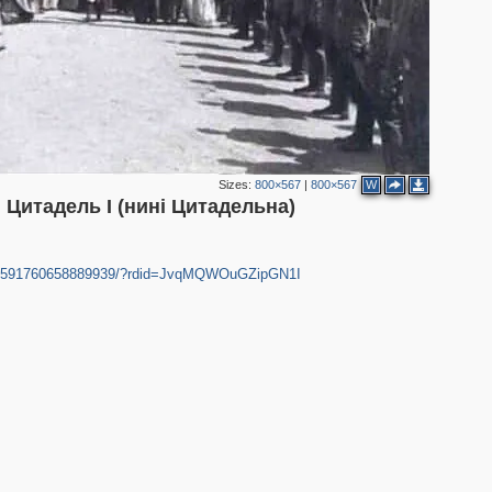
2
Sizes:
800×567
|
800×567
W
 Цитадель І (нині Цитадельна)
ця-/1591760658889939/?rdid=JvqMQWOuGZipGN1I