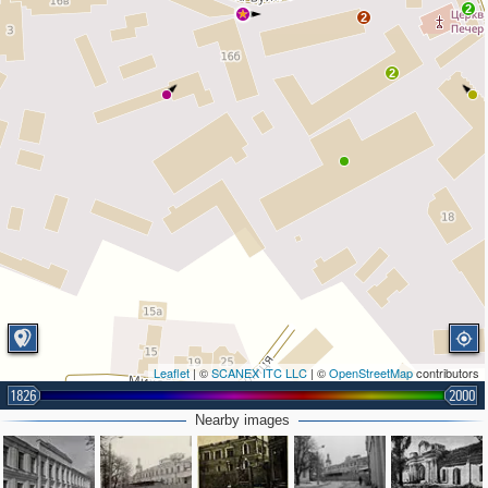
2
2
2
Leaflet
| ©
SCANEX ITC LLC
| ©
OpenStreetMap
contributors
1826
2000
Nearby images