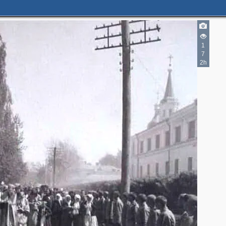
1
7
2h