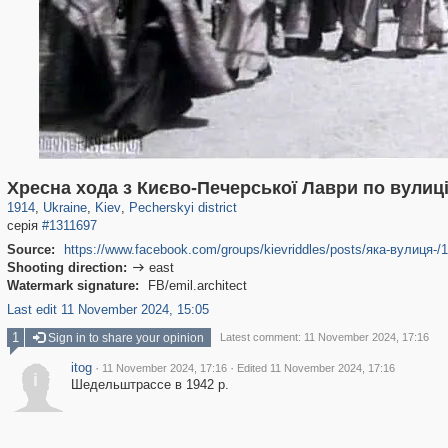
61,103
135,329
1,609
17,243
2,358
463
Хресна хода з Києво-Печерської Лаври по вулиці
1914
,
Ukraine
,
Kiev
,
Pecherskyi district
серія
#1311697
Source:
https://www.facebook.com/groups/kievriddles/posts/яка-вули
Shooting direction:
east

Watermark signature:
FB/emil.architect
Last edit 11 November 2024, 15:05
1
Sign in to share your opinion
Latest comment: 11 November 2024, 17:16
itog
·
·
11 November 2024, 17:16
Edited 11 November 2024, 17:16
i
Шедельштрассе в 1942 р.