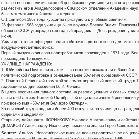
высшее военно-политическое общевойсковое училище и принято реше
разместить его в Академгородке - Сибирском отделении Академии нау
базе математической школы-интерната.
С 1 сентября 1967 года курсанты приступили к учебным занятиям.
23 февраля 1968 года училищу было вручено Боевое Знамя. Приказом
обороны СССР утвержден ежегодный праздник — День рождения учили
июня.
Училище готовит офицеров-политработников ротного звена для мотост
воздушно-десантных войск.
Первый выпуск офицеров-политработников произведен в 1971 году. Все
произведено 15 выпусков.
УЧИЛИЩЕ НАГРАЖДЕНО:
1. Юбилейным Почетным знаком — за высокие показатели в боевой и
политической подготовке в ознаменование 50-летия образования СССР.
2. Почетной Ленинской грамотой за самоотверженный воинский труд к 1
годовщине со дня рождения В. И. Ленина.
В целях воспитания личного состава на революционных и боевых тради
связи с 60-летием Великой Октябрьской социалистической революции 
присвоено имя «60-летия Великого Октября».
За воинский труд и подвиги более 400 выпускников училища награжден
орденами и медалями.
Старшему лейтенанту ШОРНИКОВУ Николаю Анатольевичу и лейтенан
ДЕМАКОВУ Александру Ивановичу присвоено звание Героя Советского
Source:
Альбом "Новосибирское высшее военно-политическое общево
училище имени 60-летия Великого Октября". Новосибирск. 1985 г.