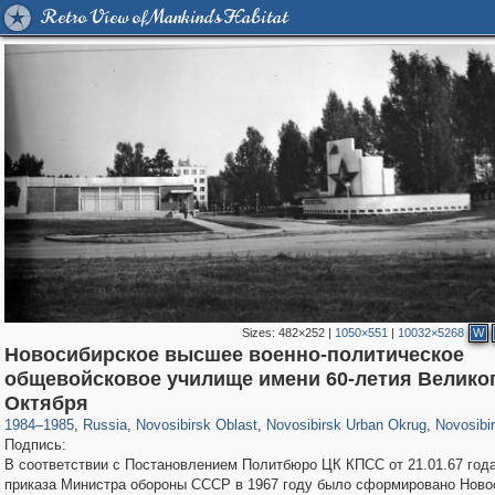
Retro View of Mankind's Habitat
Sizes:
482×252
|
1050×551
|
10032×5268
W
Новосибирское высшее военно-политическое
общевойсковое училище имени 60-летия Велико
1,406,849
19,987
40
29,243
13,946
32
13,931
32
Октября
1984
–
1985
,
Russia
,
Novosibirsk Oblast
,
Novosibirsk Urban Okrug
,
Novosibi
Подпись:
В соответствии с Постановлением Политбюро ЦК КПСС от 21.01.67 года
приказа Министра обороны СССР в 1967 году было сформировано Ново