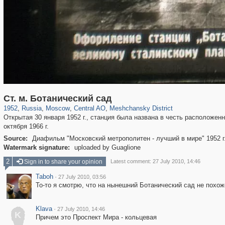
319,780
1,406,258
159,978
8,286
29,243
5,916
10,185
264
Ст. м. Ботанический сад
1952
,
Russia
,
Moscow
,
Central AO
,
Meshchansky District
Открытая 30 января 1952 г., станция была названа в честь расположен
октября 1966 г.
Source:
Диафильм "Московский метрополитен - лучший в мире" 1952 г
Watermark signature:
uploaded by Guaglione
2
Sign in to share your opinion
Latest comment: 27 July 2010, 14:46
Taboh
·
27 July 2010, 03:56
То-то я смотрю, что на нынешний Ботанический сад не похоже
Klava
·
27 July 2010, 14:46
K
Причем это Проспект Мира - кольцевая