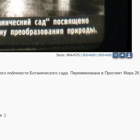
Sizes:
864×575
|
900×600
|
900×600
W
ного поблизости Ботанического сада. Переименована в Проспект Мира 26
.
 :)