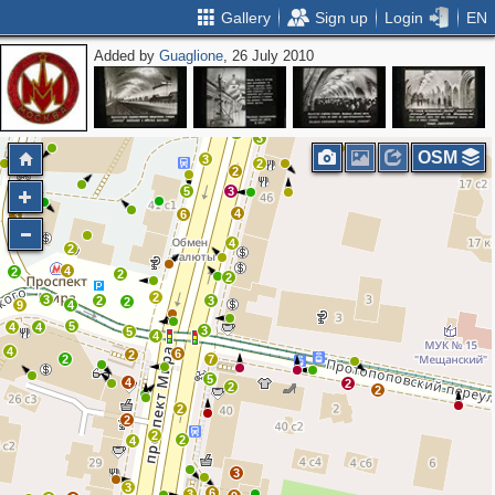
Gallery
Sign up
Login
EN
Added by
Guaglione
, 26 July 2010
3
2
10
3
2
2
3
OSM
3
2
2
2
5
3
4
6
3
4
2
2
4
2
2
2
2
3
2
3
2
9
4
5
4
4
3
5
4
4
6
2
2
7
5
4
2
2
2
2
2
2
2
4
3
3
6
3