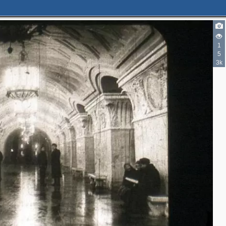
1
5
3k
4
2
3
3
3
7
2
7
6