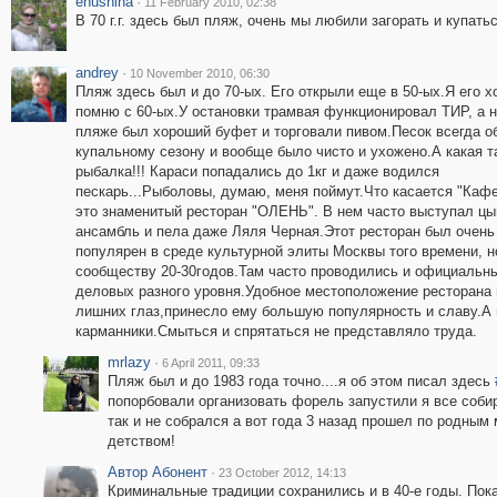
enushina
·
11 February 2010, 02:38
В 70 г.г. здесь был пляж, очень мы любили загорать и купатьс
andrey
·
10 November 2010, 06:30
Пляж здесь был и до 70-ых. Его открыли еще в 50-ых.Я его 
помню с 60-ых.У остановки трамвая функционировал ТИР, а 
пляже был хороший буфет и торговали пивом.Песок всегда о
купальному сезону и вообще было чисто и ухожено.А какая 
рыбалка!!! Караси попадались до 1кг и даже водился
пескарь...Рыболовы, думаю, меня поймут.Что касается "Кафе
это знаменитый ресторан "ОЛЕНЬ". В нем часто выступал цы
ансамбль и пела даже Ляля Черная.Этот ресторан был очень
популярен в среде культурной элиты Москвы того времени, 
сообществу 20-30годов.Там часто проводились и официальны
деловых разного уровня.Удобное местоположение ресторана 
лишних глаз,принесло ему большую популярность и славу.А 
карманники.Смыться и спрятаться не представляло труда.
mrlazy
·
6 April 2011, 09:33
Пляж был и до 1983 года точно....я об этом писал здесь
попорбовали организовать форель запустили я все соби
так и не собрался а вот года 3 назад прошел по родным м
детством!
Автор Абонент
·
23 October 2012, 14:13
Криминальные традиции сохранились и в 40-е годы. Пока