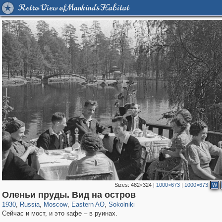
Retro View of Mankind's Habitat
Sizes:
482×324
|
1000×673
|
1000×673
W
319,882
1,407,325
8,286
20,942
29,248
306
5,623
49
Оленьи пруды. Вид на остров
1930
,
Russia
,
Moscow
,
Eastern AO
,
Sokolniki
Сейчас и мост, и это кафе – в руинах.