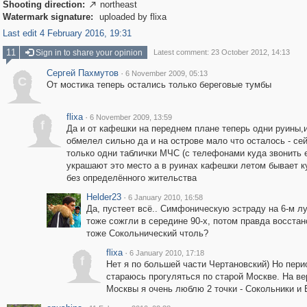
Shooting direction:
northeast

Watermark signature:
uploaded by flixa
Last edit 4 February 2016, 19:31
11
Sign in to share your opinion
Latest comment: 23 October 2012, 14:13
Сергей Пахмутов
·
6 November 2009, 05:13
С
От мостика теперь остались только береговые тумбы
flixa
·
6 November 2009, 13:59
f
Да и от кафешки на переднем плане теперь одни руины,
обмелел сильно да и на острове мало что осталось - се
только одни таблички МЧС (с телефонами куда звонить е
украшают это место а в руинах кафешки летом бывает к
без определённого жительства
Helder23
·
6 January 2010, 16:58
Да, пустеет всё.. Симфоническую эстраду на 6-м л
тоже сожгли в середине 90-х, потом правда восстан
тоже Сокольнический чтоль?
flixa
·
6 January 2010, 17:18
f
Нет я по большей части Чертановский) Но пери
стараюсь прогуляться по старой Москве. На ве
Москвы я очень люблю 2 точки - Сокольники и