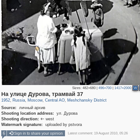
Sizes:
482×680
|
496×700
|
1417×2000
W
319,780
1,406,255
159,978
8,286
29,243
5,916
10,185
264
На улице Дурова, трамвай 37
1952
,
Russia
,
Moscow
,
Central AO
,
Meshchansky District
Source:
личный архив
Shooting location address:
ул. Дурова
Shooting direction:
west

Watermark signature:
uploaded by pstvora
6
Sign in to share your opinion
Latest comment: 19 August 2010, 05:26