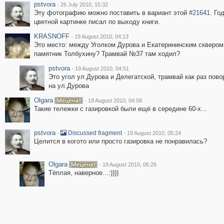
pstvora
·
26 July 2010, 15:32
Эту фотографию можно поставить в вариант этой
#21641
. Го
цветной картинке писал по выходу книги.
KRASNOFF
·
19 August 2010, 04:13
Это место: между Уголком Дурова и Екатерининским сквером,
памятник Толбухину? Трамвай №37 там ходил?
pstvora
·
19 August 2010, 04:51
Это угол ул.Дурова и Делегатской, трамвай как раз пово
на ул.Дурова
Olgara
·
19 August 2010, 04:58
Такие тележки с газировкой были ещё в середине 60-х...
pstvora
·
·
Discussed fragment
19 August 2010, 05:24
Целится в когото или просто газировка не понравилась?
Olgara
·
19 August 2010, 05:26
Тёплая, наверное...:))))