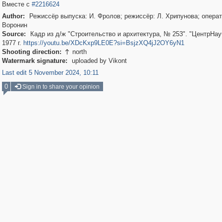
Вместе с
#2216624
Author:
Режиссёр выпуска: И. Фролов; режиссёр: Л. Хрипунова; операт
Воронин
Source:
Кадр из д/ж "Строительство и архитектура, № 253". "ЦентрНа
1977 г.
https://youtu.be/XDcKxp9LE0E?si=BsjzXQ4jJ2OY6yN1
Shooting direction:
north

Watermark signature:
uploaded by Vikont
Last edit 5 November 2024, 10:11
0
Sign in to share your opinion