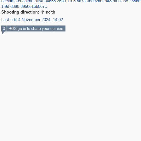
beeldmateriaal/detail/4ff04638-26bd-11e3-8a7a-3cd92befe4f8/media/892386c
1f9d-d890-8956e1bb067c
Shooting direction:
north

Last edit 4 November 2024, 14:02
0
Sign in to share your opinion