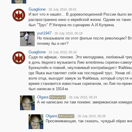
Guaglione
·
26 July 2010, 05:01
И вот что я нашёл... В дореволюционной России было в
распространено кино о еврейской жизни. Одним из таки
был "Трус" Р.Унгерна по сценарию А.И.Куприна.
yuri1947
·
26 July 2010, 05:18
Но показывали ли этот фильм после революции? В
почему бы и нет?
Guaglione
·
26 July 2010, 05:18
Судя по афише,- похоже. Это мелодрама, любовный треу
в дочь бедного музыканта Лию влюблены скрипач-самоу
Бронштейн и ловкий, неуловимый контрабандист Файбиш.
где Яшка выставляет себя как последний трус. Узнав об 
воле отца, выходит замуж за Файбиша, который спустя н
время становится известным скрипачом, но Лия по-прежн
был написан в 1914-м.
Olgara
·
26 July 2010, 05:24
А не написано ли там пониже: американская комеди
Olgara
·
26 July 2010, 05:28
Просмеивающая, так сказать, чуждый образ жиз