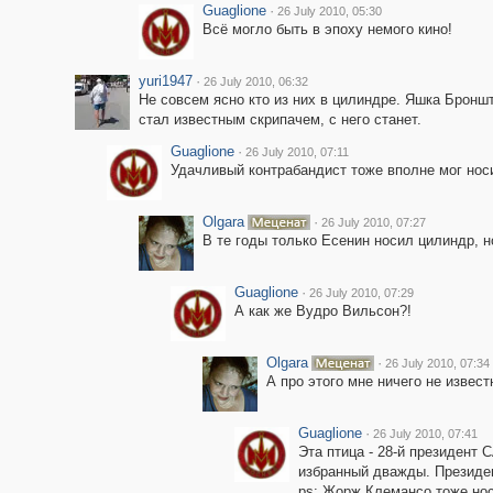
Guaglione
·
26 July 2010, 05:30
Всё могло быть в эпоху немого кино!
yuri1947
·
26 July 2010, 06:32
Не совсем ясно кто из них в цилиндре. Яшка Бронш
стал известным скрипачем, с него станет.
Guaglione
·
26 July 2010, 07:11
Удачливый контрабандист тоже вполне мог нос
Olgara
·
26 July 2010, 07:27
В те годы только Есенин носил цилиндр, н
Guaglione
·
26 July 2010, 07:29
А как же Вудро Вильсон?!
Olgara
·
26 July 2010, 07:34
А про этого мне ничего не известн
Guaglione
·
26 July 2010, 07:41
Эта птица - 28-й президент
избранный дважды. Президент
ps: Жорж Клемансо тоже но