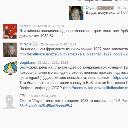
Olgara
·
26 July 
Да-да, докумекала! Но 
rothast
·
18 March 2012, 15:59
Эти пилоны появились одновременно со строительством Арба
датируется 1932-34.
Miracle582
·
25 December 2013, 05:21
На небольшом фрагменте из кинохроники 1927 года запечатле
http://exellence.ucoz.ru/publ/arbatskaja_ploshhad_1927_god/1-1-
Sagittario
·
31 March 2021, 10:53
Возможно, речь на плакате идет об американской комедии 1924
Которая вполне могла идти в отечественном прокате под назв
цилиндрах!:) (здесь можно посмотреть весь фильм -
https://
Тем более, что из аннотации к нему в Библиотеке Конгресса
Госфильмофонде СССР (
http://memory.loc.gov/diglib/ihas/loc.
FPL
·
18 June 2024, 14:09
F
Фильм "Трус", кинотеатр в апреле 1933-го назывался "1-й Рос
53e5-4bb0-a4f8-45fad2ccda85/4
.