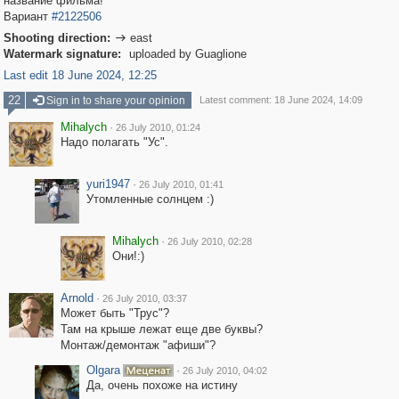
название фильма!
Вариант
#2122506
Shooting direction:
east

Watermark signature:
uploaded by Guaglione
Last edit 18 June 2024, 12:25
22
Sign in to share your opinion
Latest comment: 18 June 2024, 14:09
Mihalych
·
26 July 2010, 01:24
Надо полагать "Ус".
yuri1947
·
26 July 2010, 01:41
Утомленные солнцем :)
Mihalych
·
26 July 2010, 02:28
Они!:)
Arnold
·
26 July 2010, 03:37
Может быть "Трус"?
Там на крыше лежат еще две буквы?
Монтаж/демонтаж "афиши"?
Olgara
·
26 July 2010, 04:02
Да, очень похоже на истину