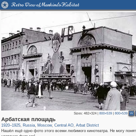
Retro View of Mankind's Habitat
Sizes:
482×324
|
800×539
|
800×539
W
319,716
1,405,939
159,930
8,286
29,243
5,916
13,484
356
Арбатская площадь
1920
–
1925
,
Russia
,
Moscow
,
Central AO
,
Arbat District
Нашёл ещё одно фото этого всеми любимого кинотеатра. Не могу поня