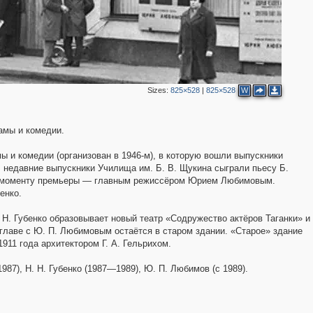
10
2
Sizes:
825×528
|
825×528
W
2
9
рамы и комедии.
2
ы и комедии (организован в 1946-м), в которую вошли выпускники
2
2
, недавние выпускники Училища им. Б. В. Щукина сыграли пьесу Б.
а к моменту премьеры — главным режиссёром Юрием Любимовым.
енко.
3
. Н. Губенко образовывает новый театр «Содружество актёров Таганки» и
2
 главе с Ю. П. Любимовым остаётся в старом здании. «Старое» здание
1911 года архитектором Г. А. Гельрихом.
7), Н. Н. Губенко (1987—1989), Ю. П. Любимов (с 1989).