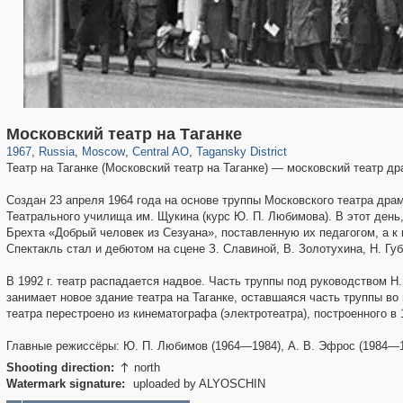
319,716
1,405,774
159,930
8,286
29,243
5,916
10,738
402
Московский театр на Таганке
1967
,
Russia
,
Moscow
,
Central AO
,
Tagansky District
Театр на Таганке (Московский театр на Таганке) — московский театр д
Создан 23 апреля 1964 года на основе труппы Московского театра драм
Театрального училища им. Щукина (курс Ю. П. Любимова). В этот день
Брехта «Добрый человек из Сезуана», поставленную их педагогом, 
Спектакль стал и дебютом на сцене З. Славиной, В. Золотухина, Н. Губ
В 1992 г. театр распадается надвое. Часть труппы под руководством Н
занимает новое здание театра на Таганке, оставшаяся часть труппы во
театра перестроено из кинематографа (электротеатра), построенного в 
Главные режиссёры: Ю. П. Любимов (1964—1984), А. В. Эфрос (1984—198
Shooting direction:
north

Watermark signature:
uploaded by ALYOSCHIN