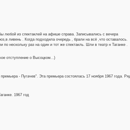
 бы любой из спектаклей на афише справа. Записывались с вечера
з,в ливень . Когда подходила очередь , брали на всё ,что оставалось.
 по нескольку раз на один и тот же спектакль. Шли в театр н Таганке .
ое отступление о Высоцком...)
ремьера - Пугачев". Эта премьера состоялась 17 ноября 1967 года. Ря
аганке. 1967 год