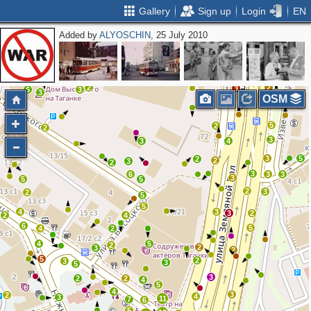
Gallery
Sign up
Login
EN
Added by
ALYOSCHIN
, 25 July 2010
2
2
2
2
4
4
3
3
2
2
3
6
3
3
OSM
5
2
2
3
3
4
3
5
2
2
3
2
3
6
3
3
3
5
5
2
3
2
5
5
4
3
3
2
2
4
6
5
4
2
4
5
2
2
3
2
5
2
3
3
5
3
2
2
4
5
4
3
2
4
3
11
7
6
5