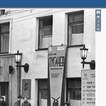
2
9
8k
3
2
3