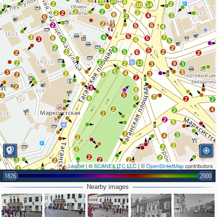
10
15
4
2
2
10
14
2
2
2
2
2
8
4
3
2
6
2
2
3
6
5
4
5
3
4
7
6
5
3
4
4
5
2
2
5
5
2
2
5
2
6
2
2
2
2
13
2
9
3
3
5
3
3
4
2
3
2
2
2
2
3
6
5
3
7
8
7
2
2
2
4
2
2
2
5
3
3
4
2
2
2
2
2
2
3
2
2
2
Leaflet
| ©
SCANEX ITC LLC
| ©
OpenStreetMap
contributors
3
3
2
2
2
3
2
1826
2000
5
3
8
Nearby images
9
2
2
3