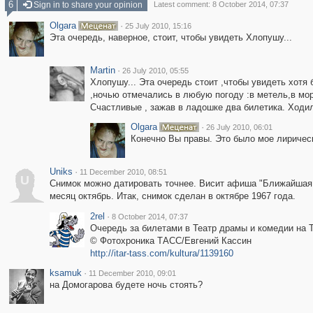
6
Sign in to share your opinion
Latest comment: 8 October 2014, 07:37
Olgara
·
25 July 2010, 15:16
Эта очередь, наверное, стоит, чтобы увидеть Хлопушу...
Martin
·
26 July 2010, 05:55
Хлопушу... Эта очередь стоит ,чтобы увидеть хотя
,ночью отмечались в любую погоду :в метель,в моро
Счастливые , зажав в ладошке два билетика. Ходили
Olgara
·
26 July 2010, 06:01
Конечно Вы правы. Это было мое лирическ
Uniks
·
11 December 2010, 08:51
U
Снимок можно датировать точнее. Висит афиша "Ближайшая п
месяц октябрь. Итак, снимок сделан в октябре 1967 года.
2rel
·
8 October 2014, 07:37
Очередь за билетами в Театр драмы и комедии на Т
© Фотохроника ТАСС/Евгений Кассин
http://itar-tass.com/kultura/1139160
ksamuk
·
11 December 2010, 09:01
на Домогарова будете ночь стоять?