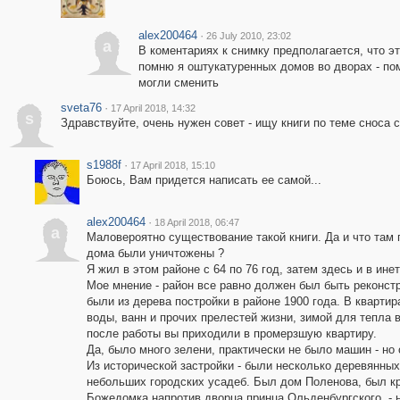
alex200464
·
26 July 2010, 23:02
a
В коментариях к снимку предполагается, что эт
помню я оштукатуренных домов во дворах - по
могли сменить
sveta76
·
17 April 2018, 14:32
s
Здравствуйте, очень нужен совет - ищу книги по теме сноса
s1988f
·
17 April 2018, 15:10
Боюсь, Вам придется написать ее самой...
alex200464
·
18 April 2018, 06:47
a
Маловероятно существование такой книги. Да и что там 
дома были уничтожены ?
Я жил в этом районе с 64 по 76 год, затем здесь и в ин
Мое мнение - район все равно должен был быть реконст
были из дерева постройки в районе 1900 года. В кварти
воды, ванн и прочих прелестей жизни, зимой для тепла 
после работы вы приходили в промерзшую квартиру.
Да, было много зелени, практически не было машин - н
Из исторической застройки - были несколько деревянных
небольших городских усадеб. Был дом Поленова, был к
Божедомка напротив дворца принца Ольденбургского, - 