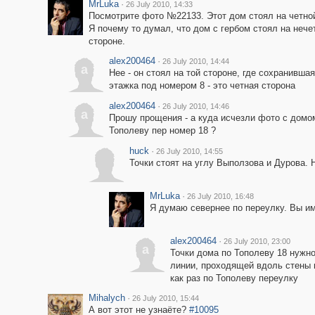
MrLuka
·
26 July 2010, 14:33
Посмотрите фото №22133. Этот дом стоял на четно
Я почему то думал, что дом с гербом стоял на нече
стороне.
alex200464
·
26 July 2010, 14:44
a
Нее - он стоял на той стороне, где сохранившая
этажка под номером 8 - это четная сторона
alex200464
·
26 July 2010, 14:46
a
Прошу прощения - а куда исчезли фото с домо
Тополеву пер номер 18 ?
huck
·
26 July 2010, 14:55
Точки стоят на углу Выползова и Дурова. 
MrLuka
·
26 July 2010, 16:48
Я думаю севернее по переулку. Вы и
alex200464
·
26 July 2010, 23:00
a
Точки дома по Тополеву 18 нужно
линии, проходящей вдоль стены 
как раз по Тополеву переулку
Mihalych
·
26 July 2010, 15:44
А вот этот не узнаёте?
#10095