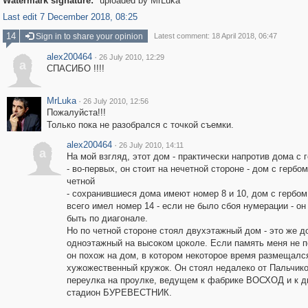
Watermark signature:
uploaded by MrLuka
Last edit 7 December 2018, 08:25
14
Sign in to share your opinion
Latest comment: 18 April 2018, 06:47
alex200464
·
26 July 2010, 12:29
a
СПАСИБО !!!!
MrLuka
·
26 July 2010, 12:56
Пожалуйста!!!
Только пока не разобрался с точкой съемки.
alex200464
·
26 July 2010, 14:11
a
На мой взгляд, этот дом - практически напротив дома с 
- во-первых, он стоит на нечетной стороне - дом с гербом
четной
- сохранившиеся дома имеют номер 8 и 10, дом с гербом
всего имел номер 14 - если не было сбоя нумерации - о
быть по диагонале.
Но по четной стороне стоял двухэтажный дом - это же д
одноэтажный на высоком цоколе. Если память меня не п
он похож на дом, в котором некоторое время размещалс
хужожественный кружок. Он стоял недалеко от Пальчик
переулка на проулке, ведущем к фабрике ВОСХОД и к д
стадион БУРЕВЕСТНИК.