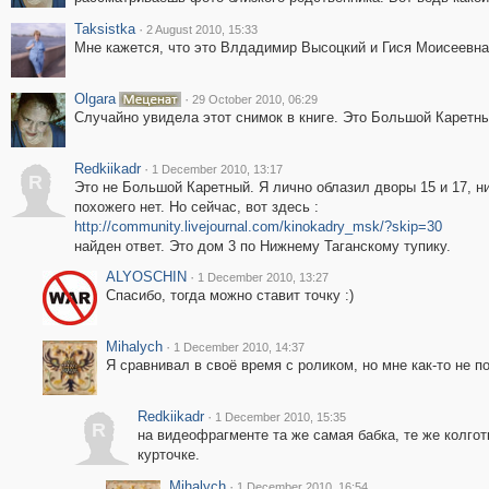
Taksistka
·
2 August 2010, 15:33
Мне кажется, что это Влдадимир Высоцкий и Гися Моисеевна
Olgara
·
29 October 2010, 06:29
Случайно увидела этот снимок в книге. Это Большой Каретны
Redkiikadr
·
1 December 2010, 13:17
R
Это не Большой Каретный. Я лично облазил дворы 15 и 17, н
похожего нет. Но сейчас, вот здесь :
http://community.livejournal.com/kinokadry_msk/?skip=30
найден ответ. Это дом 3 по Нижнему Таганскому тупику.
ALYOSCHIN
·
1 December 2010, 13:27
Спасибо, тогда можно ставит точку :)
Mihalych
·
1 December 2010, 14:37
Я сравнивал в своё время с роликом, но мне как-то не по
Redkiikadr
·
1 December 2010, 15:35
R
на видеофрагменте та же самая бабка, те же колгот
курточке.
Mihalych
·
1 December 2010, 16:54