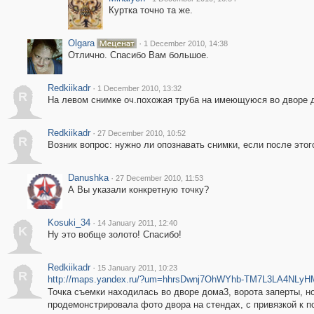
Куртка точно та же.
Olgara
·
1 December 2010, 14:38
Отлично. Спасибо Вам большое.
Redkiikadr
·
1 December 2010, 13:32
R
На левом снимке оч.похожая труба на имеющуюся во дворе д
Redkiikadr
·
27 December 2010, 10:52
R
Возник вопрос: нужно ли опознавать снимки, если после этого
Danushka
·
27 December 2010, 11:53
А Вы указали конкретную точку?
Kosuki_34
·
14 January 2011, 12:40
K
Ну это вобще золото! Спасибо!
Redkiikadr
·
15 January 2011, 10:23
R
http://maps.yandex.ru/?um=hhrsDwnj7OhWYhb-TM7L3LA4NLy
Точка съемки находилась во дворе дома3, ворота заперты, 
продемонстрировала фото двора на стендах, с привязкой к п