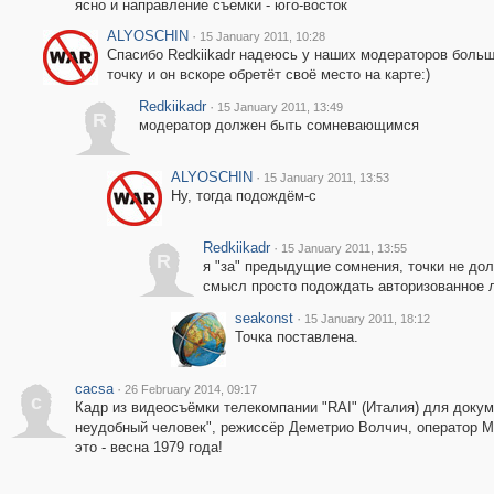
ясно и направление съемки - юго-восток
ALYOSCHIN
·
15 January 2011, 10:28
Спасибо Redkiikadr надеюсь у наших модераторов больш
точку и он вскоре обретёт своё место на карте:)
Redkiikadr
·
15 January 2011, 13:49
R
модератор должен быть сомневающимся
ALYOSCHIN
·
15 January 2011, 13:53
Ну, тогда подождём-с
Redkiikadr
·
15 January 2011, 13:55
R
я "за" предыдущие сомнения, точки не до
смысл просто подождать авторизованное л
seakonst
·
15 January 2011, 18:12
Точка поставлена.
cacsa
·
26 February 2014, 09:17
c
Кадр из видеосъёмки телекомпании "RAI" (Италия) для доку
неудобный человек", режиссёр Деметрио Волчич, оператор М
это - весна 1979 года!