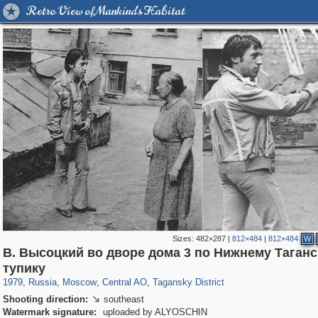
Retro View of Mankind's Habitat
Sizes:
482×287
|
812×484
|
812×484
W
В. Высоцкий во дворе дома 3 по Нижнему Таган
319,920
1,407,641
160,043
8,296
29,264
5,920
10,740
406
тупику
1979
,
Russia
,
Moscow
,
Central AO
,
Tagansky District
Shooting direction:
southeast

Watermark signature:
uploaded by ALYOSCHIN