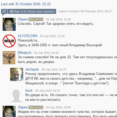
Last edit 31 October 2018, 22:22
25
Sign in to share your opinion
Latest comment: 26 February 2014, 09:17
Olgara
·
25 July 2010, 12:26
Спасибо, Сергей! Так здорово опять его видеть.
ALYOSCHIN
·
25 July 2010, 12:29
Пожалуйста...
Здесь в 1949-1955 гг. жил юный Владимир Высоцкий
Mihalych
·
26 July 2010, 00:42
За снимки спасибо! Но не дом 15. Там нет полуподвальных о
быть рядом, во дворах.
shchipok
·
26 July 2010, 01:07
Рискну предположить, что здесь Владимир Семёнович 
ДРУГИЕ места своего детства - например, "...дом на Пе
Мещанской, в конце..." [песня "Баллада о детстве"]
huck
·
26 July 2010, 01:07
Во дворе есть. Но сказать точно, там это или нет — не м
на месте рассмотреть.
Olgara
·
26 July 2010, 00:56
Увидев его на этом снимке возникло чувство, которое бывает,
рассматриваешь фото близкого родственника. Вот ведь какой