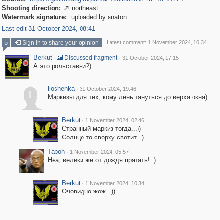
Shooting direction:
northeast

Watermark signature:
uploaded by anaton
Last edit 31 October 2024, 08:41
5
Sign in to share your opinion
Latest comment: 1 November 2024, 10:34
Berkut
·
·
Discussed fragment
31 October 2024, 17:15
А это рольставни?)
lioshenka
·
31 October 2024, 19:46
l
Маркизы для тех, кому лень тянуться до верха окна)
Berkut
·
1 November 2024, 02:46
Странный маркиз тогда...))
Солнце-то сверху светит...)
Taboh
·
1 November 2024, 05:57
Неа, велики же от дождя прятать! :)
Berkut
·
1 November 2024, 10:34
Очевидно жеж...))