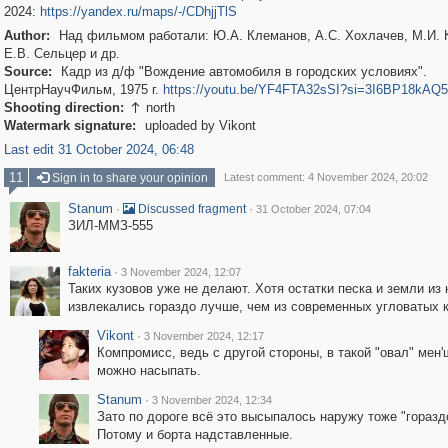
2024:
https://yandex.ru/maps/-/CDhjjTlS
Author:
Над фильмом работали: Ю.А. Клеманов, А.С. Хохлачев, М.И. 
Е.В. Сельцер и др.
Source:
Кадр из д/ф "Вождение автомобиля в городских условиях".
ЦентрНаучФильм, 1975 г.
https://youtu.be/YF4FTA32sSI?si=3I6BP18kAQ5
Shooting direction:
north

Watermark signature:
uploaded by Vikont
Last edit 31 October 2024, 06:48
11
Sign in to share your opinion
Latest comment: 4 November 2024, 20:02
Stanum
·
·
Discussed fragment
31 October 2024, 07:04
ЗИЛ-ММЗ-555
fakteria
·
3 November 2024, 12:07
Таких кузовов уже не делают. Хотя остатки песка и земли из 
извлекались гораздо лучше, чем из современных угловатых к
Vikont
·
3 November 2024, 12:17
Компромисс, ведь с другой стороны, в такой "овал" мен'
можно насыпать.
Stanum
·
3 November 2024, 12:34
Зато по дороге всё это высыпалось наружу тоже "горазд
Потому и борта надставленные.