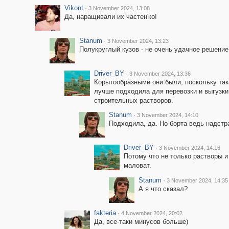
Vikont
·
3 November 2024, 13:08
Да, наращивали их частен'ко!
Stanum
·
3 November 2024, 13:23
Полукруглый кузов - не очень удачное решение
Driver_BY
·
3 November 2024, 13:36
Корытообразными они были, поскольку та
лучше подходила для перевозки и выгузки
строительных растворов.
Stanum
·
3 November 2024, 14:10
Подходила, да. Но борта ведь надстр
Driver_BY
·
3 November 2024, 14:16
Потому что не только растворы и
маловат.
Stanum
·
3 November 2024, 14:35
А я что сказал?
fakteria
·
4 November 2024, 20:02
Да, все-таки минусов больше)