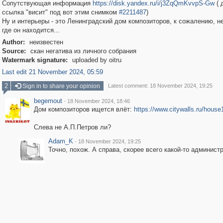
Сопутствующая информация
https://disk.yandex.ru/i/j3ZqQmKvvpS-Gw
( 
ссылка "висит" под вот этим снимком
#2211487
)
Ну и интерьеры - это Ленинградский дом композиторов, к сожалению, н
где он находится...
Author:
неизвестен
Source:
скан негатива из личного собрания
Watermark signature:
uploaded by oitru
Last edit 21 November 2024, 05:59
2
Sign in to share your opinion
Latest comment: 18 November 2024, 19:25
begemout
·
18 November 2024, 18:46
Дом композиторов ищется влёт:
https://www.citywalls.ru/house
Слева не А.П.Петров ли?
Adam_K
·
18 November 2024, 19:25
Точно, похож. А справа, скорее всего какой-то администр