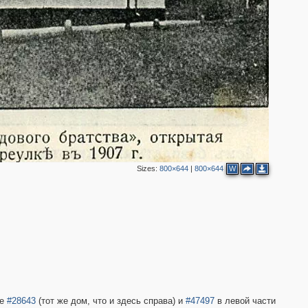
2
2
4
2
Sizes:
800×644
|
800×644
W
6
3
3
2
те
#28643
(тот же дом, что и здесь справа) и
#47497
в левой части