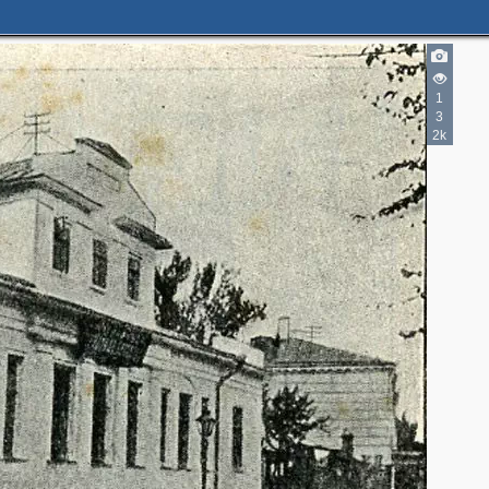
1
2
3
2k
2
3
6
3
3
3