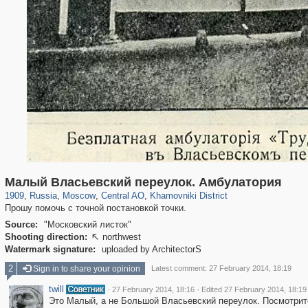
319,882
1,407,363
160,021
8,286
29,248
5,916
19,395
722
Малый Власьевский переулок. Амбулатория
1909
,
Russia
,
Moscow
,
Central AO
,
Khamovniki District
Прошу помочь с точной постановкой точки.
Source:
"Московский листок"
Shooting direction:
northwest

Watermark signature:
uploaded by ArchitectorS
2
Sign in to share your opinion
Latest comment: 27 February 2014, 18:19
twill
·
·
27 February 2014, 18:16
Edited 27 February 2014, 18:19
Это Малый, а не Большой Власьевский переулок. Посмотри