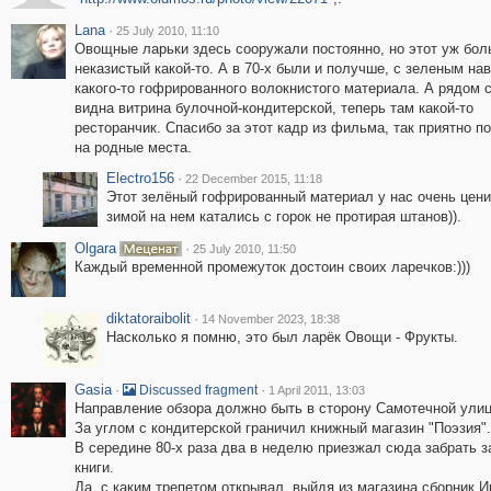
Lana
·
25 July 2010, 11:10
Овощные ларьки здесь сооружали постоянно, но этот уж бол
неказистый какой-то. А в 70-х были и получше, с зеленым на
какого-то гофрированного волокнистого материала. А рядом 
видна витрина булочной-кондитерской, теперь там какой-то
ресторанчик. Спасибо за этот кадр из фильма, так приятно п
на родные места.
Electro156
·
22 December 2015, 11:18
Этот зелёный гофрированный материал у нас очень цени
зимой на нем катались с горок не протирая штанов)).
Olgara
·
25 July 2010, 11:50
Каждый временной промежуток достоин своих ларечков:)))
diktatoraibolit
·
14 November 2023, 18:38
Насколько я помню, это был ларёк Овощи - Фрукты.
Gasia
·
·
Discussed fragment
1 April 2011, 13:03
Направление обзора должно быть в сторону Самотечной ули
За углом с кондитерской граничил книжный магазин "Поэзия".
В середине 80-х раза два в неделю приезжал сюда забрать з
книги.
Да, с каким трепетом открывал, выйдя из магазина сборник И