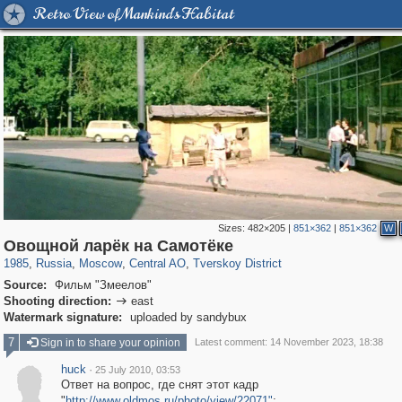
Retro View of Mankind's Habitat
Sizes:
482×205
|
851×362
|
851×362
W
319,882
1,407,325
160,021
8,286
29,248
5,916
53,055
2,283
Овощной ларёк на Самотёке
1985
,
Russia
,
Moscow
,
Central AO
,
Tverskoy District
Source:
Фильм "Змеелов"
Shooting direction:
east

Watermark signature:
uploaded by sandybux
7
Sign in to share your opinion
Latest comment: 14 November 2023, 18:38
huck
·
25 July 2010, 03:53
Ответ на вопрос, где снят этот кадр
"
http://www.oldmos.ru/photo/view/22071"
;.