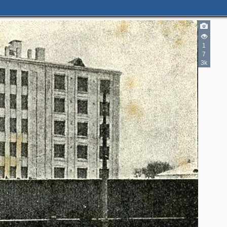
1
7
3k