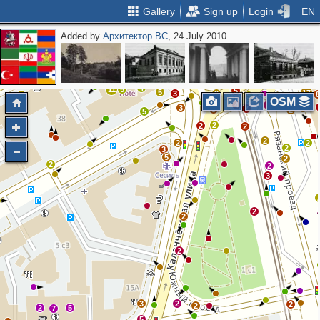
Gallery
Sign up
Login
EN
Added by
Архитектор ВС
, 24 July 2010
3
2
4
4
2
2
4
5
9
6
2
16
15
2
6
3
3
5
10
2
4
11
5
5
5
17
3
2
2
5
OSM
4
4
3
3
7
3
2
5
2
2
2
2
2
2
2
3
5
2
2
2
3
2
2
2
3
2
2
2
2
5
7
5