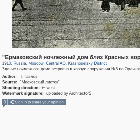
319,780
1,406,504
159,978
8,286
29,243
5,916
6,976
302
"Ермаковский ночлежный дом близ Красных вор
1910
,
Russia
,
Moscow
,
Central AO
,
Krasnoselsky District
Здание ночлежного дома встроено в корпус сооружения №5 по Орликов
Author:
П.Павлов
Source:
"Московский листок"
Shooting direction:
west

Watermark signature:
uploaded by ArchitectorS
0
Sign in to share your opinion