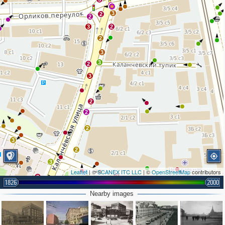
2
3
2
2
3
2
2
3
3
2
3
2
2
2
3
2
3
Leaflet
| ©
SCANEX ITC LLC
| ©
OpenStreetMap
contributors
2
2
2
1826
2000
3
3
Nearby images
6
3
3
3
2
5
2