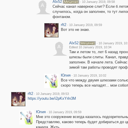
Alx52
·
10 January 2019, 09:58
A
Сейчас канал наверное слит? Если б лето
случилось, когда он заполнен, то тут лило
фонтаном.
rft2
·
10 January 2019, 09:59
Вот это не знаю.
Alx52
·
10 January 2019, 10
A
Edited 10 January 2019, 10:34
Там и летом то, лет 6 назад прох
шлюзы были слиты. Канал, правд
заполнен. В начале лета. Сейчас
зимой там работы проводят проф
Юлия
·
10 January 2019, 10:02
Все что между двумя шлюзами сольют
скоро теперь все наладят... мои соб
rft2
·
10 January 2019, 09:53
https://youtu.be/i2pKxYrln3M
Юлия
·
10 January 2019, 09:59
Мне это сооружение всегда казалось подозрительны
Представляю, каково теперь будет добираться до ц
канала. Жуть.