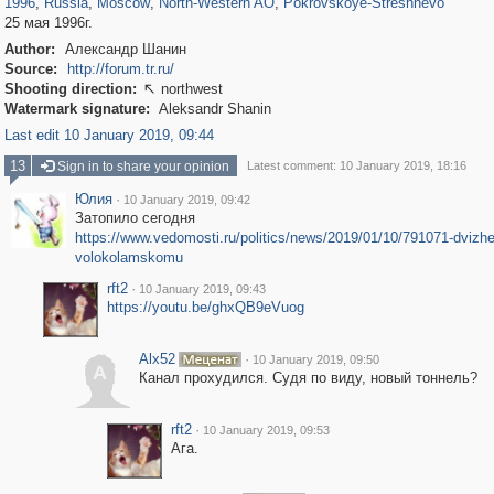
1996
,
Russia
,
Moscow
,
North-Western AO
,
Pokrovskoye-Streshnevo
25 мая 1996г.
Author:
Александр Шанин
Source:
http://forum.tr.ru/
Shooting direction:
northwest

Watermark signature:
Aleksandr Shanin
Last edit 10 January 2019, 09:44
13
Sign in to share your opinion
Latest comment: 10 January 2019, 18:16
Юлия
·
10 January 2019, 09:42
Затопило сегодня
https://www.vedomosti.ru/politics/news/2019/01/10/791071-dvizhe
volokolamskomu
rft2
·
10 January 2019, 09:43
https://youtu.be/ghxQB9eVuog
Alx52
·
10 January 2019, 09:50
A
Канал прохудился. Судя по виду, новый тоннель?
rft2
·
10 January 2019, 09:53
Ага.