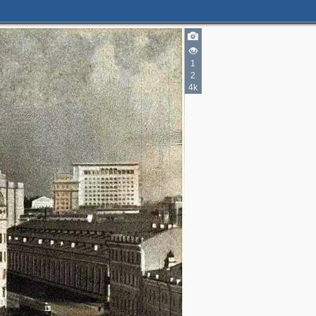
1
2
2
4k
2
8
4
3
5
3
3
4