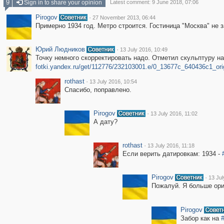
9
Sign in to share your opinion
Latest comment: 9 June 2018, 07:06
Pirogov
·
27 November 2013, 06:44
Примерно 1934 год. Метро строится. Гостиница "Москва" не з
Юрий Людников
·
13 July 2016, 10:49
Точку немного скорректировать надо. Отметил скульптуру на
fotki.yandex.ru/get/112776/232103001.e/0_13677c_640436c1_ori
rothast
·
13 July 2016, 10:54
Спасибо, поправлено.
Pirogov
·
13 July 2016, 11:02
А дату?
rothast
·
13 July 2016, 11:18
Если верить датировкам: 1934 -
Pirogov
·
13 Jul
Пожалуй. Я больше ори
Pirogov
Забор как на