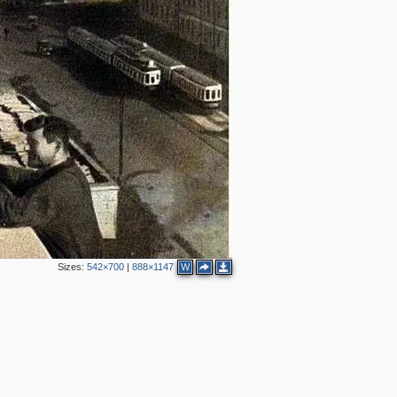
3
2
2
2
4
2
3
Sizes:
542×700
|
888×1147
W