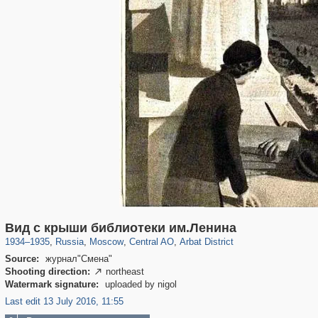
319,716
1,405,989
159,930
8,286
29,243
5,916
13,484
356
Вид с крыши библиотеки им.Ленина
1934
–
1935
,
Russia
,
Moscow
,
Central AO
,
Arbat District
Source:
журнал"Смена"
Shooting direction:
northeast

Watermark signature:
uploaded by nigol
Last edit 13 July 2016, 11:55