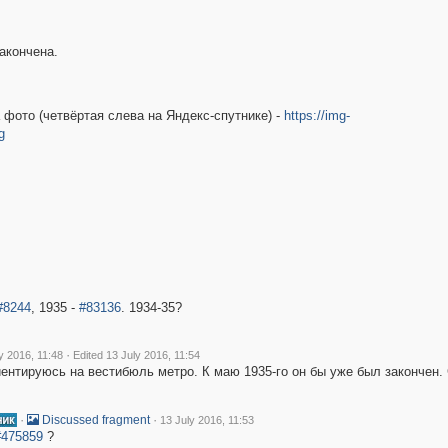
акончена.
 фото (четвёртая слева на Яндекс-спутнике) -
https://img-
g
#8244
, 1935 -
#83136
. 1934-35?
·
y 2016, 11:48
Edited 13 July 2016, 11:54
ентируюсь на вестибюль метро. К маю 1935-го он бы уже был закончен.
·
·
Discussed fragment
13 July 2016, 11:53
#475859
?